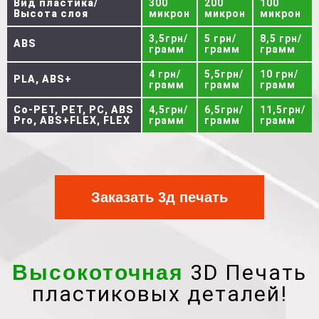
Вид пластика/
300
200
100
Высота слоя
микрон
микрон
микрон
3,5грн/
5 грн/
8,5 грн/
ABS
грамм
грамм
грамм
4 грн/
5,5грн/
10 грн/
PLA, ABS+
грамм
грамм
грамм
Co-PET, PET, PC, ABS
4,5грн/
6,5грн/
11,5грн/
Pro, ABS+FLEX, FLEX
грамм
грамм
грамм
Заказать 3д печать
3D Печать
Высокоточная
пластиковых деталей!