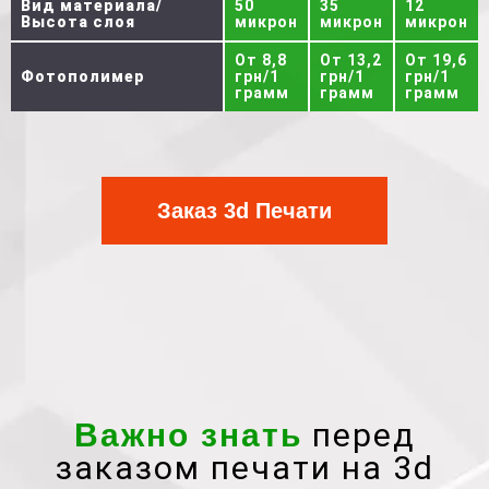
Вид материала/
50
35
12
Высота слоя
микрон
микрон
микрон
От 8,8
От 13,2
От 19,6
Фотополимер
грн/1
грн/1
грн/1
грамм
грамм
грамм
Заказ 3d Печати
перед
Важно знать
заказом печати на 3d