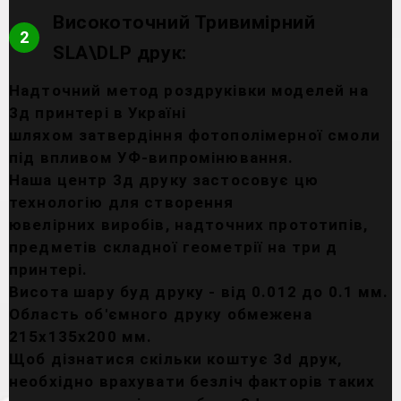
Високоточний Тривимірний
2
SLA\DLP друк:
Надточний метод роздруківки моделей на
3д принтері в Україні
шляхом затвердіння фотополімерної смоли
під впливом УФ-випромінювання.
Наша центр 3д друку застосовує цю
технологію для створення
ювелірних виробів, надточних прототипів,
предметів складної геометрії на три д
принтері.
Висота шару буд друку - від 0.012 до 0.1 мм.
Область об'ємного друку обмежена
215х135х200 мм.
Щоб дізнатися скільки коштує 3d друк,
необхідно врахувати безліч факторів таких