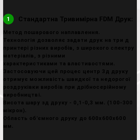
Стандартна Тривимірна FDM Друк:
1
Метод пошарового наплавлення.
Технологія дозволяє задати друк на три д
принтері різних виробів, з широкого спектру
матеріалів, з різними
характеристиками та властивостями.
Застосовуючи цей процес центр 3д друку
отримує можливість швидкої та недорогої
роздруківки виробів при дрібносерійному
виробництві.
Висота шару зд друку - 0,1-0,3 мм. (100-300
мікрон).
Область об'ємного друку до 600х600х600
мм.