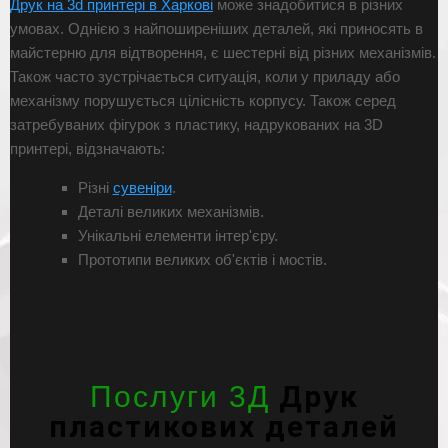
Друк на 3d принтері в Харкові
може знадобитися в різних
умовах. Однією з найпоширеніших деталей, які приносять в
майстерню для відтворення, є шестерні від різних механізмів.
Також часто зустрічається ситуація, коли у приладу або
механізму порушується цілісність корпусу. Також серед
затребуваних фігурок з пластику, надрукованих на 3D
принтері, відзначають:
Різні
сувеніри
.
Деталі великих механізмів.
Унікальні елементи інтер'єру.
Прототипи великих об'єктів і мостів.
Друк
Послуги 3Д
пластикових деталей