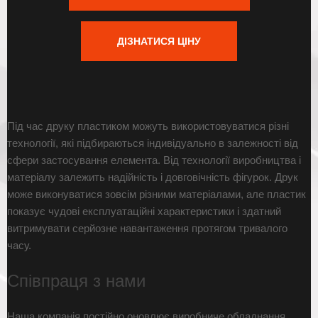
ДІЗНАТИСЯ ЦІНУ
Під час друку пластиком можуть використовуватися різні
технології, які підбираються індивідуально в залежності від
сфери застосування елемента. Від технології виробництва і
матеріалу залежить надійність і довговічність фігурок. Друк
може виконуватися зовсім різними матеріалами, але пластик
показує чудові експлуатаційні характеристики і здатний
витримувати серйозне навантаження протягом тривалого
часу.
Співпраця з нами
Наша компанія постійно оновлює виробниче обладнання,