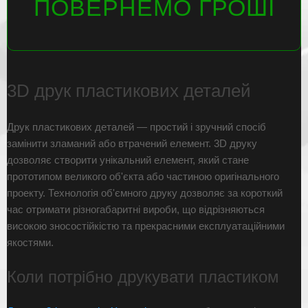
ПОВЕРНЕМО ГРОШІ
3D друк пластикових деталей
Друк пластикових деталей — простий і зручний спосіб
замінити зламаний або втрачений елемент. 3D друку
дозволяє створити унікальний елемент, який стане
прототипом великого об'єкта або частиною оригінального
проекту. Технологія об'ємного друку дозволяє за короткий
час отримати різногабаритні вироби, що відрізняються
високою зносостійкістю та прекрасними експлуатаційними
якостями.
Коли потрібно друкувати пластиком