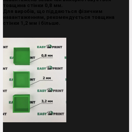
товщина стінки 0,8 мм.
Для виробів, що піддаються фізичним
навантаженням, рекомендується товщина
стінки 1,2 мм і більше.