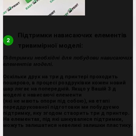
Підтримки нависаючих елементів
2
тривимірної моделі:
Підтримки необхідні для побудови нависаючих
елементів моделі.
Оскільки друк на три д принтері проходить
пошарово, в процесі роздруківки кожен новий
шар лягає на попередній. Якщо у Вашій 3 д
моделі є нависаючі елементи
(які не мають опори під собою), на етапі
переддрукованої підготовки ми побудуємо
підтримку, яку згодом створить три д принтер.
На елементах, під які шикувалися підтримки,
можуть залишатися невеликі залишки пластику.