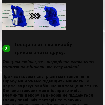
Товщина стінки виробу
3
тривимірного друку:
Товщина стінки, як і внутрішнє заповнення,
впливає на міцність та вагу моделі.
При частковому внутрішньому заповненні
виробу ми можемо підвищити міцність 3d
моделі за рахунок збільшення товщини стінки.
Для виставкових макетів, прототипів,
елементів декору та виробів не піддаються
впливу зовнішніх факторів та фізичних
навантажень зазвичай використовується