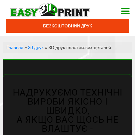
БЕЗКОШТОВНИЙ ДРУК
Главная
»
3d друк
»
3D друк пластикових деталей
НАДРУКУЄМО ТЕХНІЧНІ
ВИРОБИ ЯКІСНО І
ШВИДКО,
А ЯКЩО ВАС ЩОСЬ НЕ
ВЛАШТУЄ -