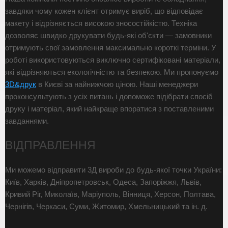
завдяки чому кожен клієнт отримує виріб, що відповідає
макету і відрізняється високою зносостійкістю. Техніка
дозволяє швидко друкувати будь-які об'єкти — замовники
отримують свої замовлення максимально короткі терміни. У
роботі використовуються виключно сертифіковані матеріали,
які відрізняються екологічністю та безпекою. Ми пропонуємо
3D&друк
в Києві за найнижчою ціною. Наші менеджери
проконсультують з усіх питань і допоможе підібрати спосіб
друку і матеріал, який найкраще впоратися з поставленими
завданнями.
ВІДПРАВЛЕННЯ
Ми можемо відправити 3Д вироби до будь-якої точки України:
Київ, Харків, Дніпропетровськ, Одеса, Запоріжжя, Львів,
Кривий Ріг, Миколаїв, Маріуполь, Вінниця, Херсон, Полтава,
Чернігів, Черкаси, Суми, Житомир, Хмельницький та ін. д.