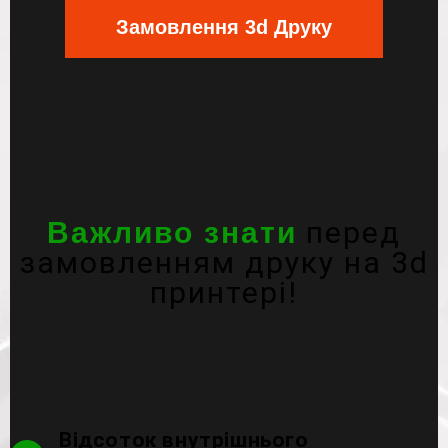
Замовлення 3d Друку
перед
Важливо знати
замовленням друку на 3d
принтері!
Відсоток внутрішнього