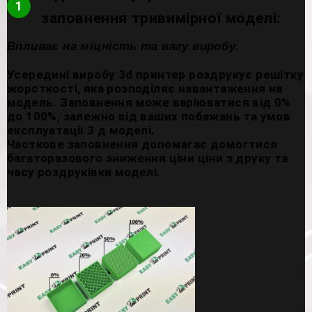
1
заповнення тривимірної моделі:
Впливає на міцність та вагу виробу.
Усередині виробу 3d принтер роздрукує решітку
жорсткості, яка розподіляє навантаження на
модель. Заповнення може варіюватися від 0%
до 100%, залежно від ваших побажань та умов
експлуатації 3 д моделі.
Часткове заповнення допомагає домогтися
багаторазового зниження ціни ціни з друку та
часу роздруківки моделі.