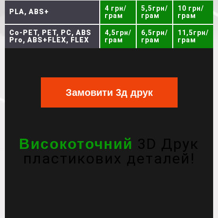
4 грн/
5,5грн/
10 грн/
PLA, ABS+
грам
грам
грам
Co-PET, PET, PC, ABS
4,5грн/
6,5грн/
11,5грн/
Pro, ABS+FLEX, FLEX
грам
грам
грам
Замовити 3д друк
3D Друк
Високоточний
пластикових деталей!