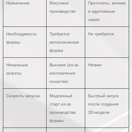
Назначение
Массовое
Прототипы, мелкие
производство
и адаптивные
серии
Необходимость
Требуется
Не требуется
формы
металлическая
форма
Начальные
Высокие (из-за
Низкие
затраты
изготовления
оснастки)
Скорость запуска
Медленный
Быстрый запуск
старт из-за
после создания
производства
3D-модели
формы