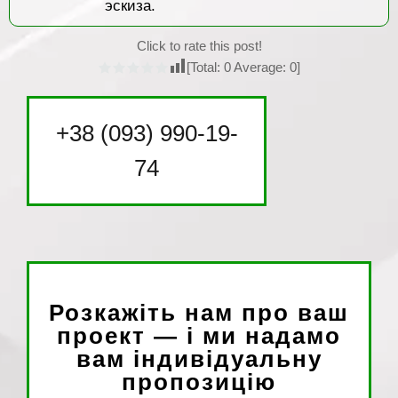
эскиза.
Click to rate this post!
[Total:
0
Average:
0
]
+38 (093) 990-19-
74
Розкажіть нам про ваш
проект — і ми надамо
вам індивідуальну
пропозицію