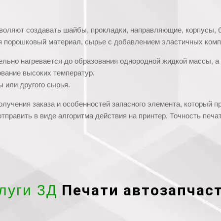
воляют создавать шайбы, прокладки, направляющие, корпусы, б
я порошковый материал, сырье с добавлением эластичных компо
льно нагревается до образования однородной жидкой массы, а
вание высоких температур.
 или другого сырья.
лучения заказа и особенностей запасного элемента, который п
 отправить в виде алгоритма действия на принтер. Точность печ
Печати автозапчас
луги 3Д