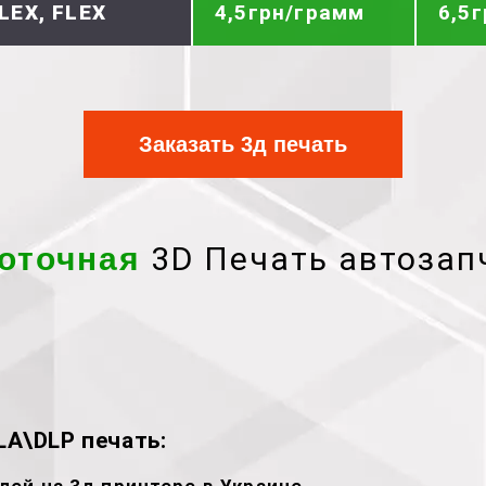
LEX, FLEX
4,5грн/грамм
6,5
Заказать 3д печать
3D Печать автозап
оточная
A\DLP печать: