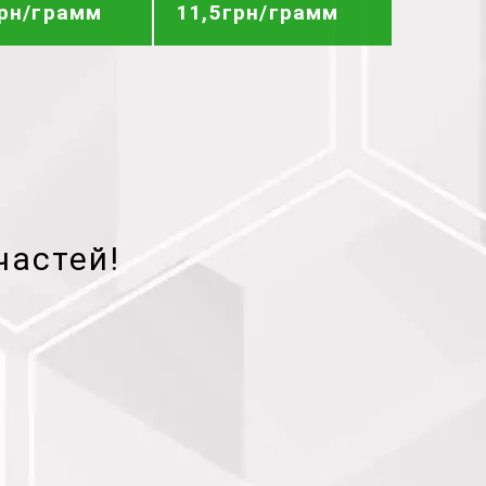
грн/грамм
11,5грн/грамм
частей!