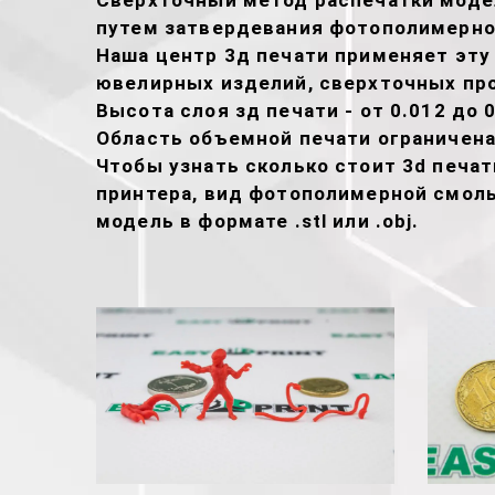
Сверхточный метод распечатки модел
путем затвердевания фотополимерно
Наша центр 3д печати применяет эту
ювелирных изделий, сверхточных про
Высота слоя зд печати - от 0.012 до 0
Область объемной печати ограничена
Чтобы узнать сколько стоит 3d печа
принтера, вид фотополимерной смолы
модель в формате .stl или .obj.