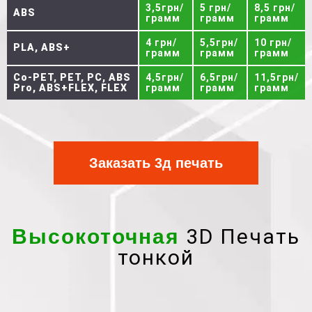
3,5грн/
5 грн/
8,5 грн/
ABS
грамм
грамм
грамм
4 грн/
5,5грн/
10 грн/
PLA, ABS+
грамм
грамм
грамм
Co-PET, PET, PC, ABS
4,5грн/
6,5грн/
11,5грн/
Pro, ABS+FLEX, FLEX
грамм
грамм
грамм
Заказать 3д печать
3D Печать
Высокоточная
тонкой