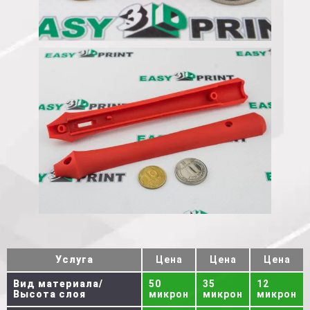
Услуга
Цена
Цена
Цена
Вид материала/
50
35
12
Высота слоя
микрон
микрон
микрон