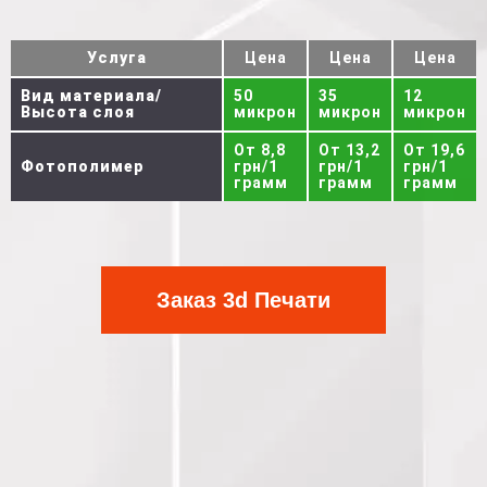
Услуга
Цена
Цена
Цена
Вид материала/
50
35
12
Высота слоя
микрон
микрон
микрон
От 8,8
От 13,2
От 19,6
Фотополимер
грн/1
грн/1
грн/1
грамм
грамм
грамм
Заказ 3d Печати