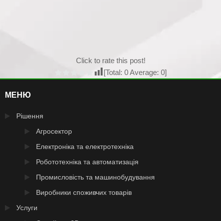
Click to rate this post!
[Total:
0
Average:
0
]
МЕНЮ
Рішення
Агросектор
Електроніка та електротехніка
Робототехніка та автоматизація
Промисловість та машинобудування
Виробники споживчих товарів
Услуги