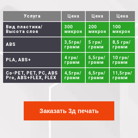
Услуга
Цена
Цена
Цена
Вид пластика/
300
200
100
Высота слоя
микрон
микрон
микрон
3,5грн/
5 грн/
8,5 грн/
ABS
грамм
грамм
грамм
4 грн/
5,5грн/
10 грн/
PLA, ABS+
грамм
грамм
грамм
Co-PET, PET, PC, ABS
4,5грн/
6,5грн/
11,5грн/
Pro, ABS+FLEX, FLEX
грамм
грамм
грамм
Заказать 3д печать