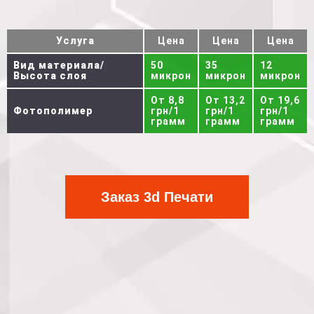
Услуга
Цена
Цена
Цена
Вид материала/
50
35
12
Высота слоя
микрон
микрон
микрон
От 8,8
От 13,2
От 19,6
Фотополимер
грн/1
грн/1
грн/1
грамм
грамм
грамм
Заказ 3d Печати