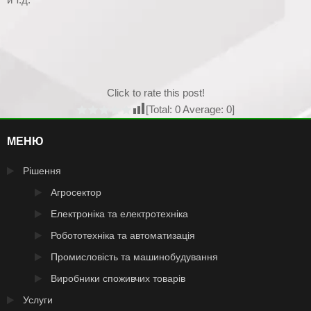
Click to rate this post!
[Total:
0
Average:
0
]
МЕНЮ
Рішення
Агросектор
Електроніка та електротехніка
Робототехніка та автоматизація
Промисловість та машинобудування
Виробники споживчих товарів
Услуги