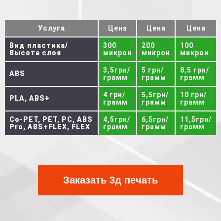
Услуга
Цена
Цена
Цена
Вид пластика/
300
200
100
Высота слоя
микрон
микрон
микрон
3,5грн/
5 грн/
8,5 грн/
ABS
грамм
грамм
грамм
4 грн/
5,5грн/
10 грн/
PLA, ABS+
грамм
грамм
грамм
Co-PET, PET, PC, ABS
4,5грн/
6,5грн/
11,5грн/
Pro, ABS+FLEX, FLEX
грамм
грамм
грамм
Заказать 3д печать