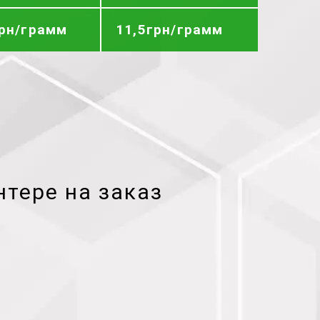
грн/грамм
11,5грн/грамм
нтере на заказ