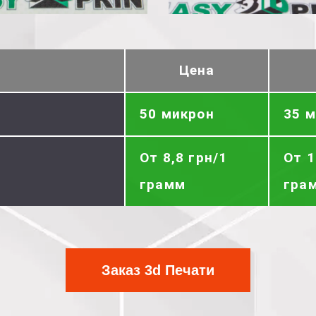
Цена
50 микрон
35 
От 8,8 грн/1
От 1
грамм
гра
Заказ 3d Печати