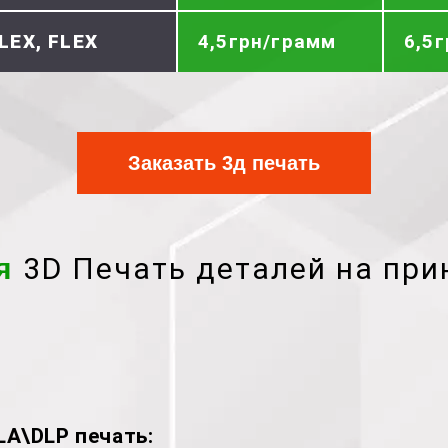
LEX, FLEX
4,5грн/грамм
6,5
Заказать 3д печать
3D Печать деталей на при
я
A\DLP печать: