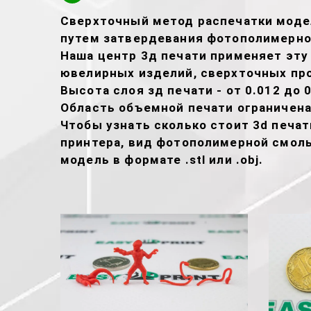
Сверхточный метод распечатки модел
путем затвердевания фотополимерно
Наша центр 3д печати применяет эту
ювелирных изделий, сверхточных про
Высота слоя зд печати - от 0.012 до 0
Область объемной печати ограничена
Чтобы узнать сколько стоит 3d печа
принтера, вид фотополимерной смолы
модель в формате .stl или .obj.