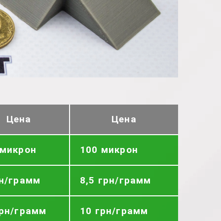
Цена
Цена
 микрон
100 микрон
рн/грамм
8,5 грн/грамм
грн/грамм
10 грн/грамм