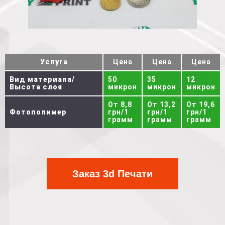
Услуга
Цена
Цена
Цена
Вид материала/
50
35
12
Высота слоя
микрон
микрон
микрон
От 8,8
От 13,2
От 19,6
Фотополимер
грн/1
грн/1
грн/1
грамм
грамм
грамм
Заказ 3d Печати