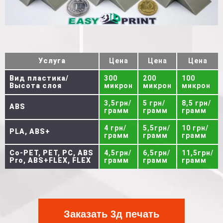
Услуга
Цена
Цена
Цена
Вид пластика/
300
200
100
Высота слоя
микрон
микрон
микрон
3,5грн/
5 грн/
8,5 грн/
ABS
грамм
грамм
грамм
4 грн/
5,5грн/
10 грн/
PLA, ABS+
грамм
грамм
грамм
Co-PET, PET, PC, ABS
4,5грн/
6,5грн/
11,5грн/
Pro, ABS+FLEX, FLEX
грамм
грамм
грамм
Заказать 3д печать