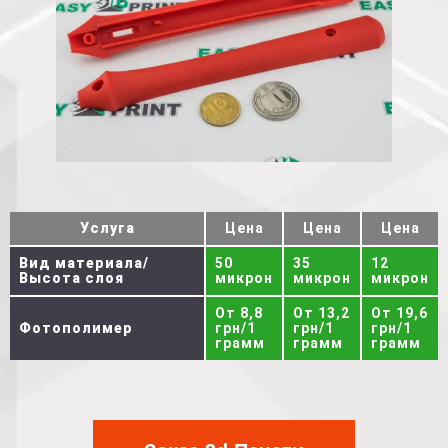
Услуга
Цена
Цена
Цена
Вид материала/
50
35
12
Высота слоя
микрон
микрон
микрон
От 8,8
От 13,2
От 19,6
Фотополимер
грн/1
грн/1
грн/1
грамм
грамм
грамм