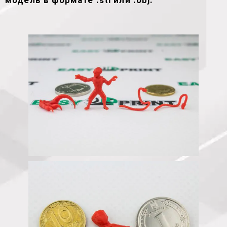
модель в формате .stl или .obj.