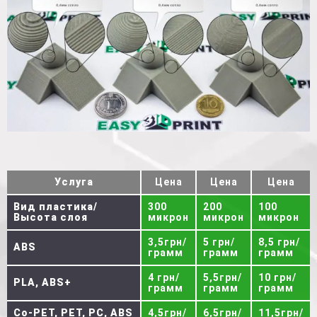
Услуга
Цена
Цена
Цена
Вид пластика/
300
200
100
Высота слоя
микрон
микрон
микрон
3,5грн/
5 грн/
8,5 грн/
ABS
грамм
грамм
грамм
4 грн/
5,5грн/
10 грн/
PLA, ABS+
грамм
грамм
грамм
Co-PET, PET, PC, ABS
4,5грн/
6,5грн/
11,5грн/