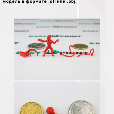
модель в формате .stl или .obj.