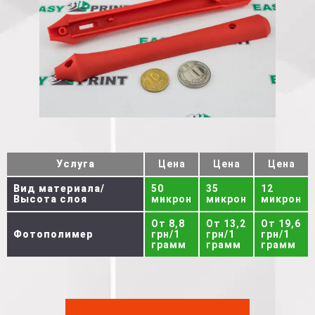
Услуга
Цена
Цена
Цена
Вид материала/
50
35
12
Высота слоя
микрон
микрон
микрон
От 8,8
От 13,2
От 19,6
Фотополимер
грн/1
грн/1
грн/1
грамм
грамм
грамм