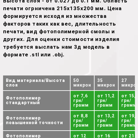
Высота слоя - от 0.027 до 0.1 мм. Область
печати огрничена 215х135х200 мм. Цена
формируется исходя из множества
факторов таких как вес, длительность
печати, вид фотополимерной смолы и
других. Для оценки стоимости изделия
требуется выслать нам 3д модель в
формате .stl или .obj.
Вид материала/Высота
50
35
27
слоя
микрон
микрон
микро
от 7,6
от 11,2
от 15,
Фотополимер
грн/
грн/
грн/
стандартный
грамм
грамм
грамм
от 8,8
от 13,2
от 19,
Фотополимер
грн/
грн/
грн/
повышенной точности
грамм
грамм
грамм
Фотополимер
от 12
от 16
от 21