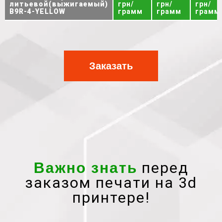
литьевой(выжигаемый)
грн/
грн/
грн/
B9R-4-YELLOW
грамм
грамм
грамм
Заказать
перед
Важно знать
заказом печати на 3d
принтере!