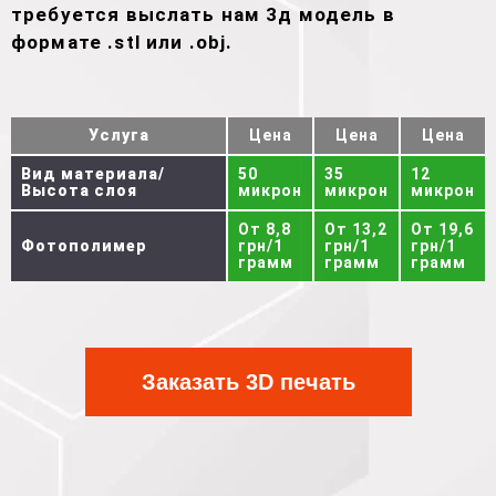
требуется выслать нам 3д модель в
формате .stl или .obj.
Услуга
Цена
Цена
Цена
Вид материала/
50
35
12
Высота слоя
микрон
микрон
микрон
От 8,8
От 13,2
От 19,6
Фотополимер
грн/1
грн/1
грн/1
грамм
грамм
грамм
Заказать 3D печать