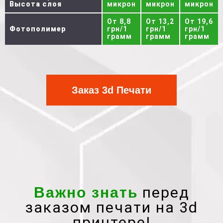
Высота слоя
микрон
микрон
микрон
От 8,8
От 13,2
От 19,6
Фотополимер
грн/1
грн/1
грн/1
грамм
грамм
грамм
Заказ 3d Печати
перед
Важно знать
заказом печати на 3d
принтере!