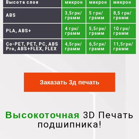
Высота слоя
микрон
микрон
микрон
3,5грн/
5 грн/
8,5 грн/
ABS
грамм
грамм
грамм
4 грн/
5,5грн/
10 грн/
PLA, ABS+
грамм
грамм
грамм
Co-PET, PET, PC, ABS
4,5грн/
6,5грн/
11,5грн/
Pro, ABS+FLEX, FLEX
грамм
грамм
грамм
Заказать 3д печать
3D Печать
Высокоточная
подшипника!