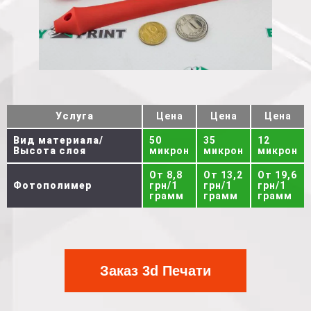
Услуга
Цена
Цена
Цена
Вид материала/
50
35
12
Высота слоя
микрон
микрон
микрон
От 8,8
От 13,2
От 19,6
Фотополимер
грн/1
грн/1
грн/1
грамм
грамм
грамм
Заказ 3d Печати