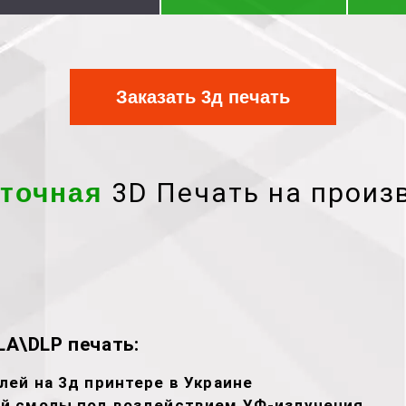
Заказать 3д печать
3D Печать на произ
точная
A\DLP печать:
ей на 3д принтере в Украине
й смолы под воздействием УФ-излучения.