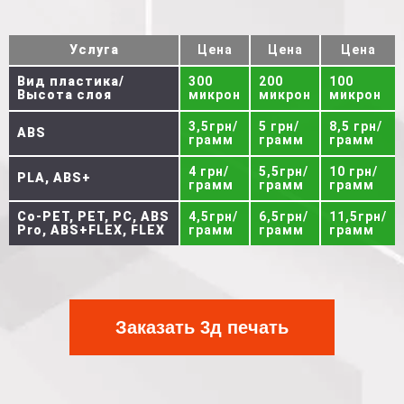
Услуга
Цена
Цена
Цена
Вид пластика/
300
200
100
Высота слоя
микрон
микрон
микрон
3,5грн/
5 грн/
8,5 грн/
ABS
грамм
грамм
грамм
4 грн/
5,5грн/
10 грн/
PLA, ABS+
грамм
грамм
грамм
Co-PET, PET, PC, ABS
4,5грн/
6,5грн/
11,5грн/
Pro, ABS+FLEX, FLEX
грамм
грамм
грамм
Заказать 3д печать