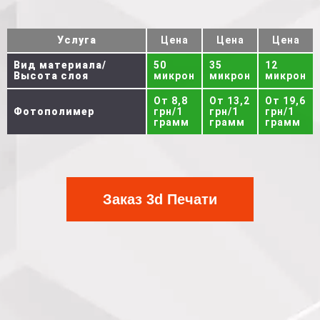
Услуга
Цена
Цена
Цена
Вид материала/
50
35
12
Высота слоя
микрон
микрон
микрон
От 8,8
От 13,2
От 19,6
Фотополимер
грн/1
грн/1
грн/1
грамм
грамм
грамм
Заказ 3d Печати