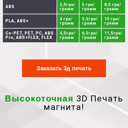
3,5грн/
5 грн/
8,5 грн/
ABS
грамм
грамм
грамм
4 грн/
5,5грн/
10 грн/
PLA, ABS+
грамм
грамм
грамм
Co-PET, PET, PC, ABS
4,5грн/
6,5грн/
11,5грн/
Pro, ABS+FLEX, FLEX
грамм
грамм
грамм
Заказать 3д печать
3D Печать
Высокоточная
магнита!