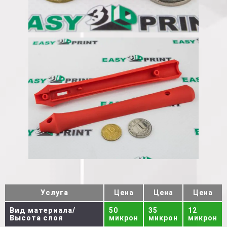
Услуга
Цена
Цена
Цена
Вид материала/
50
35
12
Высота слоя
микрон
микрон
микрон