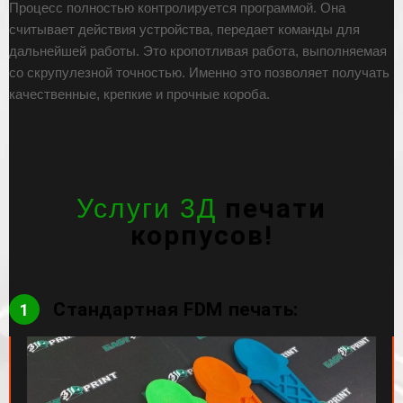
Процесс полностью контролируется программой. Она
считывает действия устройства, передает команды для
дальнейшей работы. Это кропотливая работа, выполняемая
со скрупулезной точностью. Именно это позволяет получать
качественные, крепкие и прочные короба.
печати
Услуги 3Д
корпусов!
Стандартная FDM печать:
1