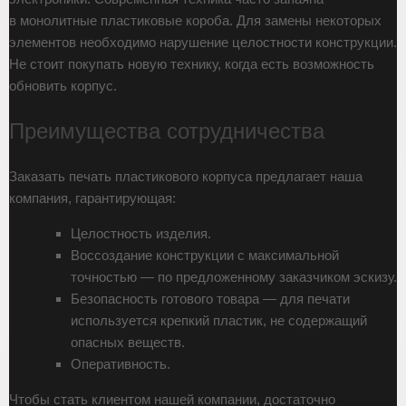
в монолитные пластиковые короба. Для замены некоторых
элементов необходимо нарушение целостности конструкции.
Не стоит покупать новую технику, когда есть возможность
обновить корпус.
Преимущества сотрудничества
Заказать печать пластикового корпуса предлагает наша
компания, гарантирующая:
Целостность изделия.
Воссоздание конструкции с максимальной
точностью — по предложенному заказчиком эскизу.
Безопасность готового товара — для печати
используется крепкий пластик, не содержащий
опасных веществ.
Оперативность.
Чтобы стать клиентом нашей компании, достаточно