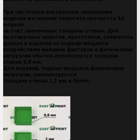
При частичном внутреннем заполнении
изделия мы можем повысить прочность 3d
модели
за счет увеличения толщины стенки. Для
выставочных макетов, прототипов, элементов
декора и изделий не подвергающихся
воздействию внешних факторов и физическим
нагрузкам обычно используется толщина
стенки 0,8 мм.
Для изделий, подвергающихся физическим
нагрузкам, рекомендуется
толщина стенки 1,2 мм и более.