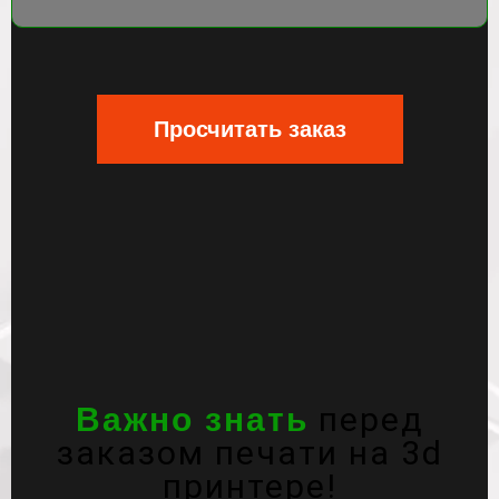
Просчитать заказ
перед
Важно знать
заказом печати на 3d
принтере!