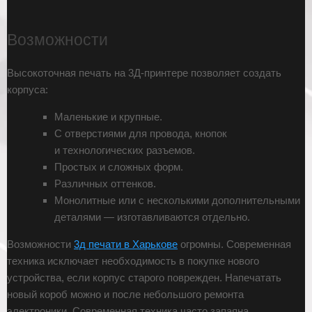
Возможности
Высокоточная печать на 3Д-принтере позволяет создать
корпуса:
Маленькие и крупные.
С отверстиями для провода, кнопок
и технологических разъемов.
Простых и сложных форм.
Различных оттенков.
Монолитные или с несколькими дополнительными
деталями — изготавливаются отдельно.
Возможности
3д печати в Харькове
огромны. Современная
техника исключает необходимость в покупке нового
устройства, если корпус старого поврежден. Напечатать
новый короб можно и после небольшого ремонта
электроники. Современная техника часто запаяна