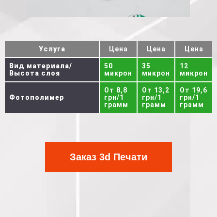
Услуга
Цена
Цена
Цена
Вид материала/
50
35
12
Высота слоя
микрон
микрон
микрон
От 8,8
От 13,2
От 19,6
Фотополимер
грн/1
грн/1
грн/1
грамм
грамм
грамм
Заказ 3d Печати