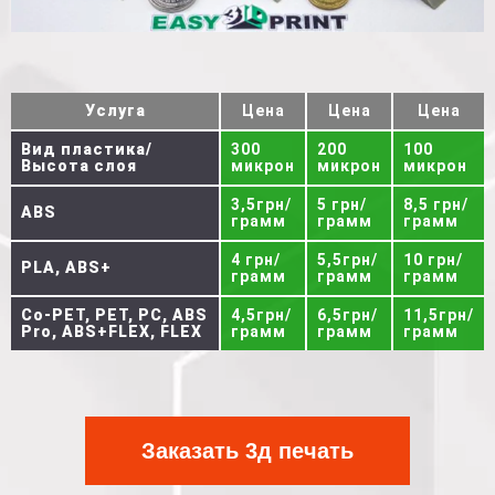
Услуга
Цена
Цена
Цена
Вид пластика/
300
200
100
Высота слоя
микрон
микрон
микрон
3,5грн/
5 грн/
8,5 грн/
ABS
грамм
грамм
грамм
4 грн/
5,5грн/
10 грн/
PLA, ABS+
грамм
грамм
грамм
Co-PET, PET, PC, ABS
4,5грн/
6,5грн/
11,5грн/
Pro, ABS+FLEX, FLEX
грамм
грамм
грамм
Заказать 3д печать