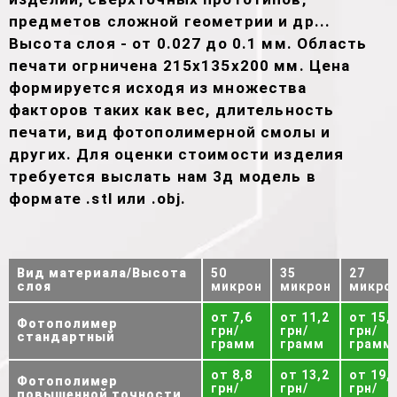
предметов сложной геометрии и др...
Высота слоя - от 0.027 до 0.1 мм. Область
печати огрничена 215х135х200 мм. Цена
формируется исходя из множества
факторов таких как вес, длительность
печати, вид фотополимерной смолы и
других. Для оценки стоимости изделия
требуется выслать нам 3д модель в
формате .stl или .obj.
Вид материала/Высота
50
35
27
слоя
микрон
микрон
микро
от 7,6
от 11,2
от 15,
Фотополимер
грн/
грн/
грн/
стандартный
грамм
грамм
грамм
от 8,8
от 13,2
от 19,
Фотополимер
грн/
грн/
грн/
повышенной точности