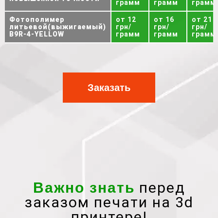
грамм
грамм
грамм
Фотополимер
от 12
от 16
от 21
литьевой(выжигаемый)
грн/
грн/
грн/
B9R-4-YELLOW
грамм
грамм
грамм
Заказать
перед
Важно знать
заказом печати на 3d
принтере!