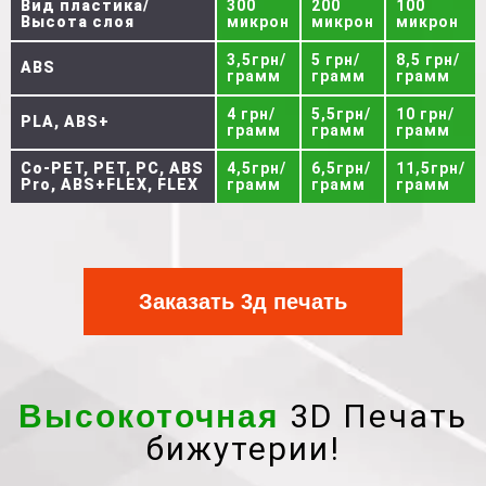
Вид пластика/
300
200
100
Высота слоя
микрон
микрон
микрон
3,5грн/
5 грн/
8,5 грн/
ABS
грамм
грамм
грамм
4 грн/
5,5грн/
10 грн/
PLA, ABS+
грамм
грамм
грамм
Co-PET, PET, PC, ABS
4,5грн/
6,5грн/
11,5грн/
Pro, ABS+FLEX, FLEX
грамм
грамм
грамм
Заказать 3д печать
3D Печать
Высокоточная
бижутерии!