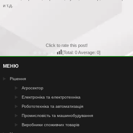
и т.д.
Click to rate this post!
[Total:
0
Average:
0
]
МЕНЮ
Рішення
Агросектор
Електроніка та електротехніка
Робототехніка та автоматизація
Промисловість та машинобудування
Виробники споживчих товарів