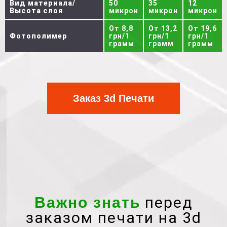
Вид материала/
50
35
12
Высота слоя
микрон
микрон
микрон
От 8,8
От 13,2
От 19,6
Фотополимер
грн/1
грн/1
грн/1
грамм
грамм
грамм
Заказ 3d Печати
перед
Важно знать
заказом печати на 3d