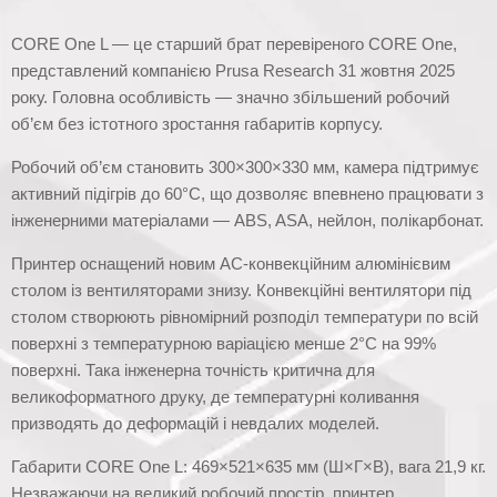
CORE One L — це старший брат перевіреного CORE One,
представлений компанією Prusa Research 31 жовтня 2025
року. Головна особливість — значно збільшений робочий
об’єм без істотного зростання габаритів корпусу.
Робочий об’єм становить 300×300×330 мм, камера підтримує
активний підігрів до 60°C, що дозволяє впевнено працювати з
інженерними матеріалами — ABS, ASA, нейлон, полікарбонат.
Принтер оснащений новим AC-конвекційним алюмінієвим
столом із вентиляторами знизу. Конвекційні вентилятори під
столом створюють рівномірний розподіл температури по всій
поверхні з температурною варіацією менше 2°C на 99%
поверхні. Така інженерна точність критична для
великоформатного друку, де температурні коливання
призводять до деформацій і невдалих моделей.
Габарити CORE One L: 469×521×635 мм (Ш×Г×В), вага 21,9 кг.
Незважаючи на великий робочий простір, принтер