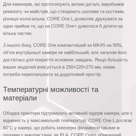
Для інженерів, які прототипують великі деталі, виробників
реквізиту чи майстрів, що створюють шоломи та костюми,
різниця колосальна. CORE One L дозволяє друкувати за
один прийом те, що на CORE One+ довелося б ділити на
кілька частин.
З іншого боку, CORE One компактніший за MK4S на 50%,
об’єм внутрішньої камери не найбільший, але загалом його
достатньо для покриття основних завдань. Якщо більшість
ваших моделей вписується в 250×220×270 мм, немає
потреби переплачувати за додатковий простір.
Температурні можливості та
матеріали
Обидва принтери підтримують активний підігрів камери, але є
відмінність у максимальній температурі. CORE One L досягає
60°C у камері, що робить інженерні філаменти такими ж
легкими у використанні, як PLA. CORE One+ обмежений