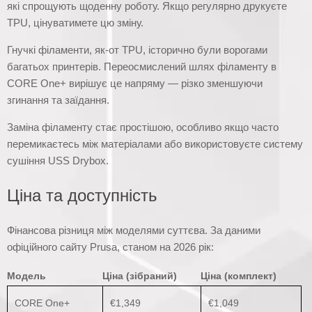
які спрощують щоденну роботу. Якщо регулярно друкуєте
TPU, цінуватимете цю зміну.
Гнучкі філаменти, як-от TPU, історично були ворогами
багатьох принтерів. Переосмислений шлях філаменту в
CORE One+ вирішує це напряму — різко зменшуючи
згинання та заїдання.
Заміна філаменту стає простішою, особливо якщо часто
перемикаєтесь між матеріалами або використовуєте систему
сушіння USS Drybox.
Ціна та доступність
Фінансова різниця між моделями суттєва. За даними
офіційного сайту Prusa, станом на 2026 рік:
Модель
Ціна (зібраний)
Ціна (комплект)
CORE One+
€1,349
€1,049