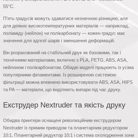
55°C.
П’ять градусів можуть здаватися незначною різницею, але
для деяких високотемпературних матеріалів — наприклад,
поліаміду (нейлон) чи полікарбонату — кожен градус має
значення для адгезії шарів і зменшення деформацій.
Він розрахований на стабільний друк як базовими, так і
технічними матеріалами, включно з PLA, PETG, ABS, ASA,
нейлоном і полікарбонатом. Обидві моделі працюють із усіма
популярними філаментами. Із розширеною системою
фільтрації можна впевнено використовувати ABS, ASA, HIPS
та PA — матеріали, що виділяють випари під час друку.
Екструдер Nextruder та якість друку
Обидва принтери оснащені революційним екструдером
Nextruder із прямим приводом та планетарним редуктором
10:1. Планетарний редуктор 10:1 і система охолодження зони