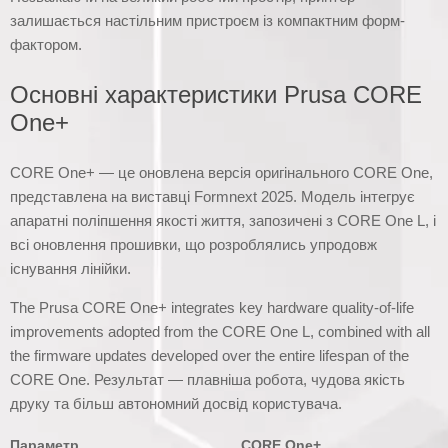
залишається настільним пристроєм із компактним форм-
фактором.
Основні характеристики Prusa CORE
One+
CORE One+ — це оновлена версія оригінального CORE One,
представлена на виставці Formnext 2025. Модель інтегрує
апаратні поліпшення якості життя, запозичені з CORE One L, і
всі оновлення прошивки, що розроблялись упродовж
існування лінійки.
The Prusa CORE One+ integrates key hardware quality-of-life
improvements adopted from the CORE One L, combined with all
the firmware updates developed over the entire lifespan of the
CORE One. Результат — плавніша робота, чудова якість
друку та більш автономний досвід користувача.
Параметр
CORE One+