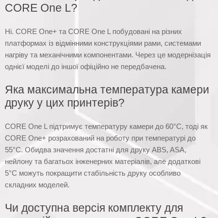
CORE One L?
Ні. CORE One+ та CORE One L побудовані на різних
платформах із відмінними конструкціями рами, системами
нагріву та механічними компонентами. Через це модернізація
однієї моделі до іншої офіційно не передбачена.
Яка максимальна температура камери
друку у цих принтерів?
CORE One L підтримує температуру камери до 60°C, тоді як
CORE One+ розрахований на роботу при температурі до
55°C. Обидва значення достатні для друку ABS, ASA,
нейлону та багатьох інженерних матеріалів, але додаткові
5°C можуть покращити стабільність друку особливо
складних моделей.
Чи доступна версія комплекту для