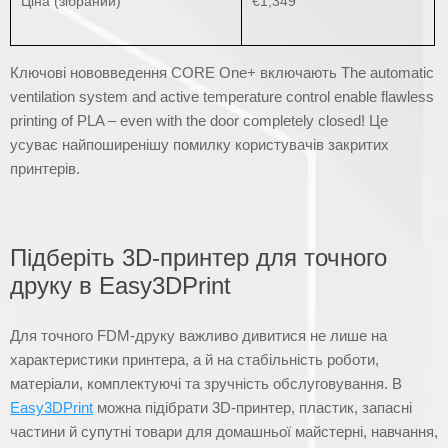
Ціна (зібраний)
€1,349
Ключові нововведення CORE One+ включають The automatic
ventilation system and active temperature control enable flawless
printing of PLA – even with the door completely closed! Це
усуває найпоширенішу помилку користувачів закритих
принтерів.
Підберіть 3D-принтер для точного
друку в Easy3DPrint
Для точного FDM-друку важливо дивитися не лише на
характеристики принтера, а й на стабільність роботи,
матеріали, комплектуючі та зручність обслуговування. В
Easy3DPrint
можна підібрати 3D-принтер, пластик, запасні
частини й супутні товари для домашньої майстерні, навчання,