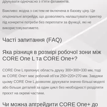
друкувати одночасно з п’яти філаментів.
Важливо: жодна з систем не включена в базову ціну. Це
опціональні апгрейди, що дозволяють налаштувати принтер
під конкретні потреби без переплати за функції, які не
використовуватимете.
Часті запитання (FAQ)
Яка різниця в розмірі робочої зони між
CORE One L та CORE One+?
CORE One L пропонує область друку 300×300×330 мм, тоді
як CORE One+ має робочий об’єм 250×220×270 мм. Завдяки
цьому CORE One L дозволяє друкувати значно більші моделі
або більше деталей за один цикл без необхідності розділяти
проєкт на окремі частини.
Чи можна апгрейдити CORE One+ до