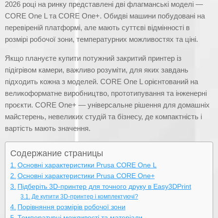
2026 році на ринку представлені дві флагманські моделі —
CORE One L та CORE One+. Обидві машини побудовані на
перевіреній платформі, але мають суттєві відмінності в
розмірі робочої зони, температурних можливостях та ціні.
Якщо плануєте купити потужний закритий принтер із
підігрівом камери, важливо розуміти, для яких завдань
підходить кожна з моделей. CORE One L орієнтований на
великоформатне виробництво, прототипування та інженерні
проєкти. CORE One+ — універсальне рішення для домашніх
майстерень, невеликих студій та бізнесу, де компактність і
вартість мають значення.
Содержание страницы
Основні характеристики Prusa CORE One L
Основні характеристики Prusa CORE One+
Підберіть 3D-принтер для точного друку в Easy3DPrint
Де купити 3D-принтер і комплектуючі?
Порівняння розмірів робочої зони
Температурні можливості та матеріали