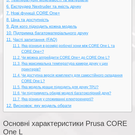
Екструдер Nextruder та якість друку
Нові функції CORE One+
Ціна та доступність
Для кого підходить кожна модель
Підтримка багатоматеріального друку
Часті запитання (FAQ)
Яка різниця в розмірі робочої зони між CORE One L та
CORE One+?
Чи можна апгрейдити CORE One+ до CORE One L?
Яка максимальна температура камери друку у цих
принтерів?
Чи доступна версія комплекту для самостійного складання
CORE One L?
Яка модель краще підходить для друку TPU?
Чи підтримують обидві моделі багатоколірний друк?
Яка різниця у споживанні електроенергії?
Висновок: яку модель обрати
Основні характеристики Prusa CORE
One L