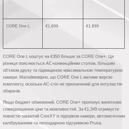
CORE One L
€1,699
€1,899
CORE One L коштує на €350 більше за CORE One+. Ця
різниця пояснюється AC-конвекційним столом, більшим
об’ємом друку та підвищеною максимальною температурою
камери. Малоймовірно, що CORE One L матиме версію
комплекту, оскільки AC-стіл не призначений для ентузіастів-
збирачів.
Якщо бюджет обмежений, CORE One+ пропонує виняткове
співвідношення ціни та можливостей. За €1,349 отримуєте
повністю закритий CoreXY із підігрівом камери, автоматичним
калібруванням та легендарною підтримкою Prusa.