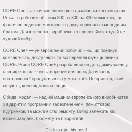
CORE One L є значною еволюцією дизайнерської філософії
Prusa, із робочим об’ємом 300 на 300 на 330 міліметрів, що
фактично подвоює можливості друку порівняно з молодшим
братом. Для інженерів, виробників та професійних студій це
чудовий вибір.
CORE One+ — універсальний робочий кінь, що поєднує
компактність, доступність та всі передові функції лінійки
CORE. Prusa CORE One+ розроблений не для домінування у
специфікаціях — він створений для передбачуваної,
повторюваної продуктивності у масштабі. Це принтер, який
купують, коли відмови не опція.
Обидві моделі — надійні машини європейського виробництва
з відкритим програмним забезпеченням, пожиттєвою
підтримкою та можливістю ремонту. Вибір залежить від
ваших завдань, бюджету та пріоритетів.
Click to rate this post!