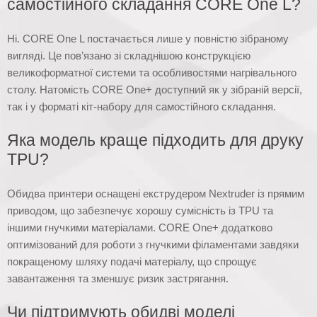
самостійного складання CORE One L?
Ні. CORE One L постачається лише у повністю зібраному
вигляді. Це пов’язано зі складнішою конструкцією
великоформатної системи та особливостями нагрівального
столу. Натомість CORE One+ доступний як у зібраній версії,
так і у форматі кіт-набору для самостійного складання.
Яка модель краще підходить для друку
TPU?
Обидва принтери оснащені екструдером Nextruder із прямим
приводом, що забезпечує хорошу сумісність із TPU та
іншими гнучкими матеріалами. CORE One+ додатково
оптимізований для роботи з гнучкими філаментами завдяки
покращеному шляху подачі матеріалу, що спрощує
завантаження та зменшує ризик застрягання.
Чи підтримують обидві моделі