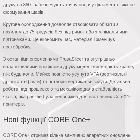
друку на 360° забезпечують точну подачу філамента і якісне
формування шарів.
Кругове охолодження дозволяє створювати об’єкти з
нахилом до 75 градусів без підтримок або з мінімальними
підтримками. Це економить час, матеріал і зменшує
постобробку.
З останніми оновленнями PrusaSlicer та внутрішньо
налаштованими профілями друку моделі виглядають краще,
ніж будь-коли. Майже повністю усунуто VFA (вертикальні
дрібні артефакти) та потворні вертикальні смуги. Детальна
робота над прошивкою та механікою дала стабільність
якості, яка раніше була недосяжна для настільних CoreXY-
принтерів.
Нові функції CORE One+
CORE One+ отримав кілька важливих апаратних оновлень,