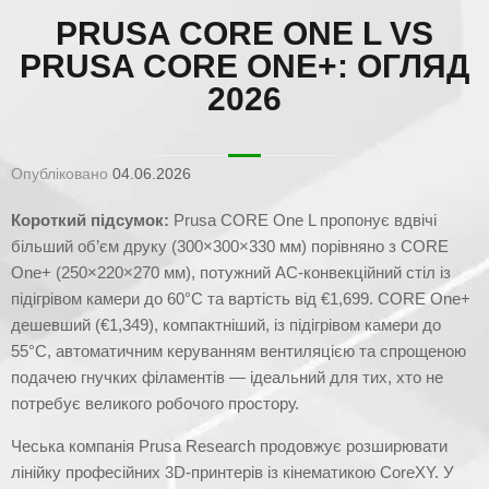
PRUSA CORE ONE L VS
PRUSA CORE ONE+: ОГЛЯД
2026
Опубліковано
04.06.2026
Короткий підсумок:
Prusa CORE One L пропонує вдвічі
більший об’єм друку (300×300×330 мм) порівняно з CORE
One+ (250×220×270 мм), потужний AC-конвекційний стіл із
підігрівом камери до 60°C та вартість від €1,699. CORE One+
дешевший (€1,349), компактніший, із підігрівом камери до
55°C, автоматичним керуванням вентиляцією та спрощеною
подачею гнучких філаментів — ідеальний для тих, хто не
потребує великого робочого простору.
Чеська компанія Prusa Research продовжує розширювати
лінійку професійних 3D-принтерів із кінематикою CoreXY. У