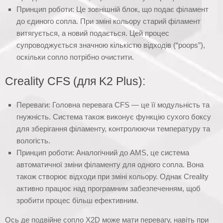
Принцип роботи: Це зовнішній блок, що подає філамент
до єдиного сопла. При зміні кольору старий філамент
витягується, а новий подається. Цей процес
супроводжується значною кількістю відходів (“poops”),
оскільки сопло потрібно очистити.
Creality CFS (для K2 Plus):
Переваги: Головна перевага CFS — це її модульність та
гнужність. Система також виконує функцію сухого боксу
для зберігання філаменту, контролюючи температуру та
вологість.
Принцип роботи: Аналогічний до AMS, це система
автоматичної зміни філаменту для одного сопла. Вона
також створює відходи при зміні кольору. Однак Creality
активно працює над програмним забезпеченням, щоб
зробити процес більш ефективним.
Ось де подвійне сопло X2D може мати перевагу, навіть при