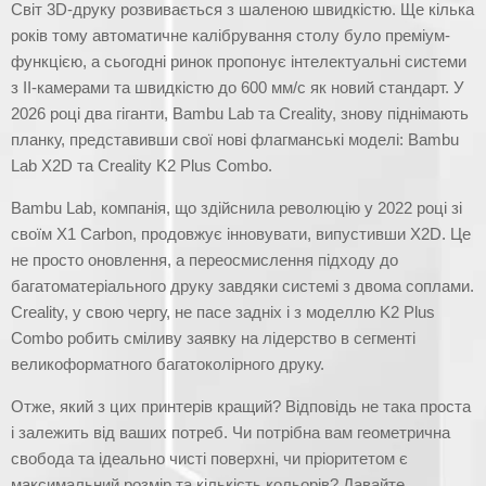
Світ 3D-друку розвивається з шаленою швидкістю. Ще кілька
років тому автоматичне калібрування столу було преміум-
функцією, а сьогодні ринок пропонує інтелектуальні системи
з ІІ-камерами та швидкістю до 600 мм/с як новий стандарт. У
2026 році два гіганти, Bambu Lab та Creality, знову піднімають
планку, представивши свої нові флагманські моделі: Bambu
Lab X2D та Creality K2 Plus Combo.
Bambu Lab, компанія, що здійснила революцію у 2022 році зі
своїм X1 Carbon, продовжує інновувати, випустивши X2D. Це
не просто оновлення, а переосмислення підходу до
багатоматеріального друку завдяки системі з двома соплами.
Creality, у свою чергу, не пасе задніх і з моделлю K2 Plus
Combo робить сміливу заявку на лідерство в сегменті
великоформатного багатоколірного друку.
Отже, який з цих принтерів кращий? Відповідь не така проста
і залежить від ваших потреб. Чи потрібна вам геометрична
свобода та ідеально чисті поверхні, чи пріоритетом є
максимальний розмір та кількість кольорів? Давайте