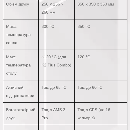
Об’єм друку
256 × 256 ×
350 x 350 x 350 мм
260 мм
Макс.
300 °C
350 °C
температура
сопла
Макс.
~120 °C (для
120 °C
температура
K2 Plus Combo)
столу
Активний
Так, до 65 °C
Так, до 60 °C
підігрів камери
Багатоколірний
Так, з AMS 2
Так, з CFS (до 16
друк
Pro
кольорів)