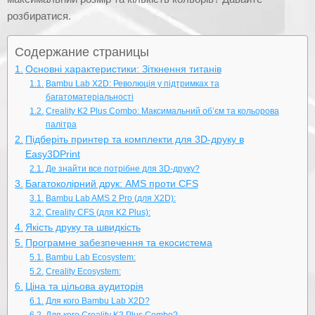
розбиратися.
Содержание страницы
Основні характеристики: Зіткнення титанів
Bambu Lab X2D: Революція у підтримках та
багатоматеріальності
Creality K2 Plus Combo: Максимальний об’єм та кольорова
палітра
Підберіть принтер та комплекти для 3D-друку в
Easy3DPrint
Де знайти все потрібне для 3D-друку?
Багатоколірний друк: AMS проти CFS
Bambu Lab AMS 2 Pro (для X2D):
Creality CFS (для K2 Plus):
Якість друку та швидкість
Програмне забезпечення та екосистема
Bambu Lab Ecosystem:
Creality Ecosystem:
Ціна та цільова аудиторія
Для кого Bambu Lab X2D?