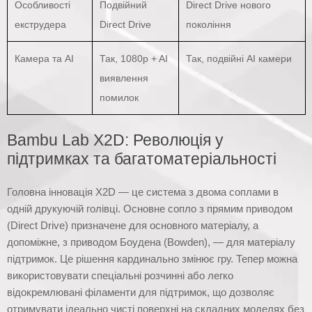
Особливості
Подвійний
Direct Drive нового
екструдера
Direct Drive
покоління
Камера та AI
Так, 1080p + AI
Так, подвійні AI камери
виявлення
помилок
Bambu Lab X2D: Революція у
підтримках та багатоматеріальності
Головна інновація X2D — це система з двома соплами в
одній друкуючій голівці. Основне сопло з прямим приводом
(Direct Drive) призначене для основного матеріалу, а
допоміжне, з приводом Боудена (Bowden), — для матеріалу
підтримок. Це рішення кардинально змінює гру. Тепер можна
використовувати спеціальні розчинні або легко
відокремлювані філаменти для підтримок, що дозволяє
отримувати ідеально чисті поверхні на складних моделях без