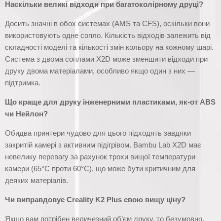
Наскільки великі відходи при багатоколірному друці?
Досить значні в обох системах (AMS та CFS), оскільки вони
використовують одне сопло. Кількість відходів залежить від
складності моделі та кількості змін кольору на кожному шарі.
Система з двома соплами X2D може зменшити відходи при
друку двома матеріалами, особливо якщо один з них —
підтримка.
Що краще для друку інженерними пластиками, як-от ABS
чи Нейлон?
Обидва принтери чудово для цього підходять завдяки
закритій камері з активним підігрівом. Bambu Lab X2D має
невелику перевагу за рахунок трохи вищої температури
камери (65°C проти 60°C), що може бути критичним для
деяких матеріалів.
Чи виправдовує Creality K2 Plus свою вищу ціну?
Якщо вам потрібен величезний об’єм друку, то безумовно.