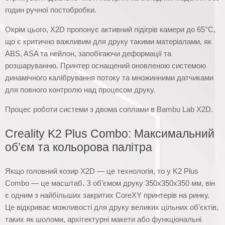
годин ручної постобробки.
Окрім цього, X2D пропонує активний підігрів камери до 65°C,
що є критично важливим для друку такими матеріалами, як
ABS, ASA та нейлон, запобігаючи деформації та
розшаруванню. Принтер оснащений оновленою системою
динамічного калібрування потоку та множинними датчиками
для повного контролю над процесом друку.
Процес роботи системи з двома соплами в Bambu Lab X2D.
Creality K2 Plus Combo: Максимальний
об’єм та кольорова палітра
Якщо головний козир X2D — це технологія, то у K2 Plus
Combo — це масштаб. З об’ємом друку 350x350x350 мм, він
є одним з найбільших закритих CoreXY принтерів на ринку.
Це відкриває можливості для друку великих цільних об’єктів,
таких як шоломи, архітектурні макети або функціональні