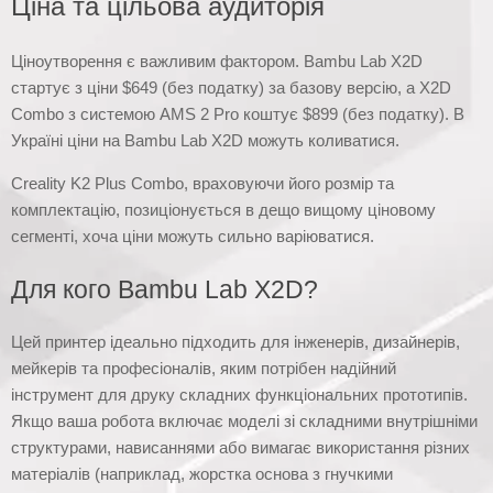
Ціна та цільова аудиторія
Ціноутворення є важливим фактором. Bambu Lab X2D
стартує з ціни $649 (без податку) за базову версію, а X2D
Combo з системою AMS 2 Pro коштує $899 (без податку). В
Україні ціни на Bambu Lab X2D можуть коливатися.
Creality K2 Plus Combo, враховуючи його розмір та
комплектацію, позиціонується в дещо вищому ціновому
сегменті, хоча ціни можуть сильно варіюватися.
Для кого Bambu Lab X2D?
Цей принтер ідеально підходить для інженерів, дизайнерів,
мейкерів та професіоналів, яким потрібен надійний
інструмент для друку складних функціональних прототипів.
Якщо ваша робота включає моделі зі складними внутрішніми
структурами, нависаннями або вимагає використання різних
матеріалів (наприклад, жорстка основа з гнучкими