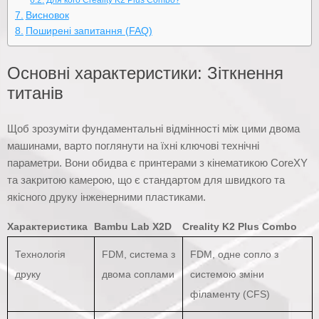
Для кого Creality K2 Plus Combo?
Висновок
Поширені запитання (FAQ)
Основні характеристики: Зіткнення
титанів
Щоб зрозуміти фундаментальні відмінності між цими двома
машинами, варто поглянути на їхні ключові технічні
параметри. Вони обидва є принтерами з кінематикою CoreXY
та закритою камерою, що є стандартом для швидкого та
якісного друку інженерними пластиками.
Характеристика
Bambu Lab X2D
Creality K2 Plus Combo
Технологія
FDM, система з
FDM, одне сопло з
друку
двома соплами
системою зміни
філаменту (CFS)