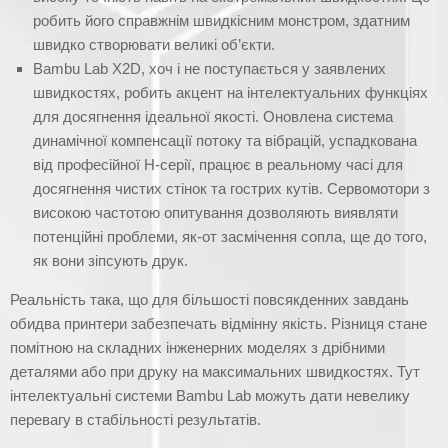
робить його справжнім швидкісним монстром, здатним
швидко створювати великі об’єкти.
Bambu Lab X2D, хоч і не поступається у заявлених
швидкостях, робить акцент на інтелектуальних функціях
для досягнення ідеальної якості. Оновлена система
динамічної компенсації потоку та вібрацій, успадкована
від професійної H-серії, працює в реальному часі для
досягнення чистих стінок та гострих кутів. Сервомотори з
високою частотою опитування дозволяють виявляти
потенційні проблеми, як-от засмічення сопла, ще до того,
як вони зіпсують друк.
Реальність така, що для більшості повсякденних завдань
обидва принтери забезпечать відмінну якість. Різниця стане
помітною на складних інженерних моделях з дрібними
деталями або при друку на максимальних швидкостях. Тут
інтелектуальні системи Bambu Lab можуть дати невелику
перевагу в стабільності результатів.