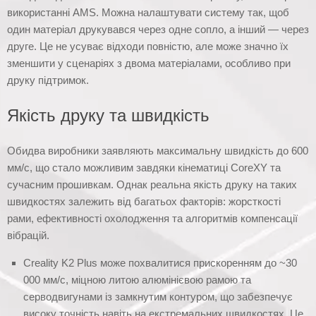
використанні AMS. Можна налаштувати систему так, щоб
один матеріал друкувався через одне сопло, а інший — через
друге. Це не усуває відходи повністю, але може значно їх
зменшити у сценаріях з двома матеріалами, особливо при
друку підтримок.
Якість друку та швидкість
Обидва виробники заявляють максимальну швидкість до 600
мм/с, що стало можливим завдяки кінематиці CoreXY та
сучасним прошивкам. Однак реальна якість друку на таких
швидкостях залежить від багатьох факторів: жорсткості
рами, ефективності охолодження та алгоритмів компенсації
вібрацій.
Creality K2 Plus може похвалитися прискоренням до ~30
000 мм/с, міцною литою алюмінієвою рамою та
серводвигунами із замкнутим контуром, що забезпечує
високу точність навіть на екстремальних швидкостях. Це