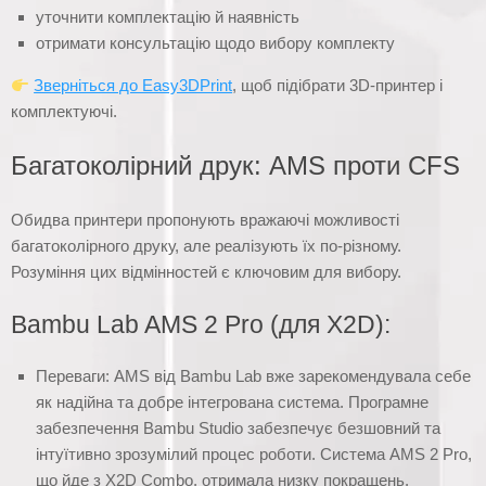
уточнити комплектацію й наявність
отримати консультацію щодо вибору комплекту
Зверніться до Easy3DPrint
, щоб підібрати 3D-принтер і
комплектуючі.
Багатоколірний друк: AMS проти CFS
Обидва принтери пропонують вражаючі можливості
багатоколірного друку, але реалізують їх по-різному.
Розуміння цих відмінностей є ключовим для вибору.
Bambu Lab AMS 2 Pro (для X2D):
Переваги: AMS від Bambu Lab вже зарекомендувала себе
як надійна та добре інтегрована система. Програмне
забезпечення Bambu Studio забезпечує безшовний та
інтуїтивно зрозумілий процес роботи. Система AMS 2 Pro,
що йде з X2D Combo, отримала низку покращень.