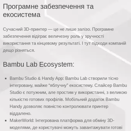
Програмне забезпечення та
екосистема
Сучасний 3D-принтер — це не лише залізо. Програмне
забезпечення відіграє величезну роль у зручності
використання та кінцевому результаті. І тут підходи компаній
дещо різняться.
Bambu Lab Ecosystem:
Bambu Studio & Handy App: Bambu Lab створили тісно
інтегровану, майже “яблучну” екосистему. Слайсер Bambu
Studio є потужним, але простим у використанні, з великою
кількістю готових профілів. Мобільний додаток Bambu
Handy дозволяє повністю контролювати принтер
віддалено.
MakerWorld: Інтегрована платформа для обміну 3D-
моделями, де користувачі можуть завантажувати готові