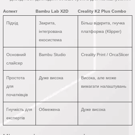
Аспект
Bambu Lab X2D
Creality K2 Plus Combo
Підхід
Закрита,
Більш відкрита, гнучка
інтегрована
платформа (Klipper)
екосистема
Основний
Bambu Studio
Creality Print / OrcaSlicer
слайсер
Простота
Дуже висока
Висока, але може
для
вимагати налаштувань
початківців
Гнучкість для
Обмежена
Дуже висока
експертів