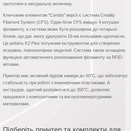
прототипи в натуральну величину.
Ключовим елементом “Combo” версії є система Creality
Filament System (CFS). Один блок CFS вміщує 4 котушки
філаменту, а система може бути розширена до чотирьох
блоків, що дає змогу друкувати 16-ма кольорами одночасно.
Це робить K2 Plus потужним інструментом для створення
яскравих, повноколірних моделей. Система також оснащена
функцією автоматичного розпізнавання філаменту за RFID-
мітками.
Принтер має активний підігрів камери до 60°C, що забезпечує
стабільність при роботі з інженерними пластиками. А
екструдер, здатний розігріватися до 350°C, дозволяє
працювати з композитними та високотемпературними
матеріалами.
Підберіть принтер та комплекти для