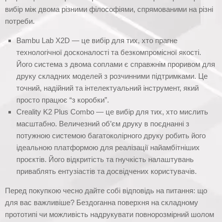
вибір між двома різними філософіями, спрямованими на різні
потреби.
Bambu Lab X2D — це вибір для тих, хто прагне
технологічної досконалості та безкомпромісної якості.
Його система з двома соплами є справжнім проривом для
друку складних моделей з розчинними підтримками. Це
точний, надійний та інтелектуальний інструмент, який
просто працює “з коробки”.
Creality K2 Plus Combo — це вибір для тих, хто мислить
масштабно. Величезний об’єм друку в поєднанні з
потужною системою багатоколірного друку робить його
ідеальною платформою для реалізації найамбітніших
проєктів. Його відкритість та гнучкість налаштувань
приваблять ентузіастів та досвідчених користувачів.
Перед покупкою чесно дайте собі відповідь на питання: що
для вас важливіше? Бездоганна поверхня на складному
прототипі чи можливість надрукувати повнорозмірний шолом