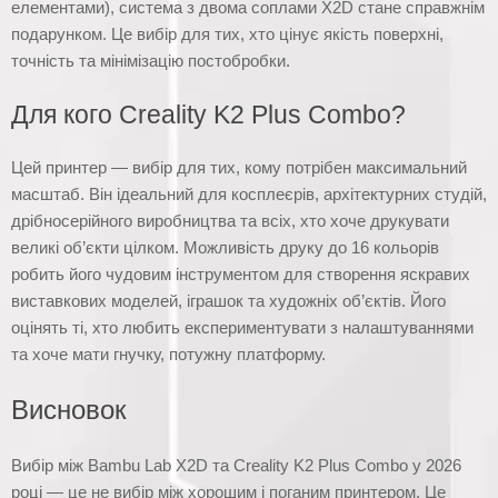
елементами), система з двома соплами X2D стане справжнім
подарунком. Це вибір для тих, хто цінує якість поверхні,
точність та мінімізацію постобробки.
Для кого Creality K2 Plus Combo?
Цей принтер — вибір для тих, кому потрібен максимальний
масштаб. Він ідеальний для косплеєрів, архітектурних студій,
дрібносерійного виробництва та всіх, хто хоче друкувати
великі об’єкти цілком. Можливість друку до 16 кольорів
робить його чудовим інструментом для створення яскравих
виставкових моделей, іграшок та художніх об’єктів. Його
оцінять ті, хто любить експериментувати з налаштуваннями
та хоче мати гнучку, потужну платформу.
Висновок
Вибір між Bambu Lab X2D та Creality K2 Plus Combo у 2026
році — це не вибір між хорошим і поганим принтером. Це