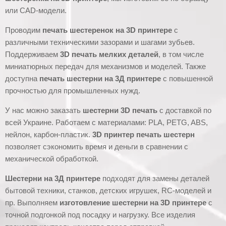
или CAD-модели.
Проводим
печать шестеренок на 3D принтере
с
различными техническими зазорами и шагами зубьев.
Поддерживаем
3D печать мелких деталей
, в том числе
миниатюрных передач для механизмов и моделей. Также
доступна
печать шестерни на 3Д принтере
с повышенной
прочностью для промышленных нужд.
У нас можно заказать
шестерни 3D печать
с доставкой по
всей Украине. Работаем с материалами: PLA, PETG, ABS,
нейлон, карбон-пластик.
3D принтер печать шестерн
позволяет сэкономить время и деньги в сравнении с
механической обработкой.
Шестерни на 3Д принтере
подходят для замены деталей
бытовой техники, станков, детских игрушек, RC-моделей и
пр. Выполняем
изготовление шестерни на 3D принтере
с
точной подгонкой под посадку и нагрузку. Все изделия