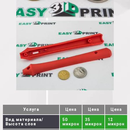
Услуга
Цена
Цена
Цена
Вид материала/
50
35
12
Высота слоя
микрон
микрон
микрон