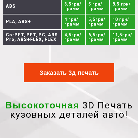
3,5грн/
5 грн/
8,5 грн/
ABS
грамм
грамм
грамм
4 грн/
5,5грн/
10 грн/
PLA, ABS+
грамм
грамм
грамм
Co-PET, PET, PC, ABS
4,5грн/
6,5грн/
11,5грн/
Pro, ABS+FLEX, FLEX
грамм
грамм
грамм
Заказать 3д печать
3D Печать
Высокоточная
кузовных деталей авто!