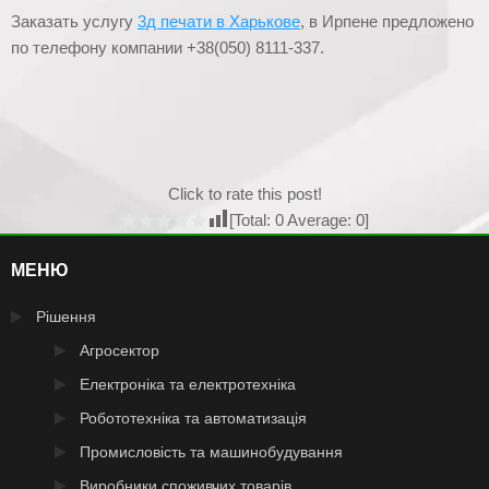
Заказать услугу
3д печати в Харькове
, в Ирпене предложено
по телефону компании +38(050) 8111-337.
Click to rate this post!
[Total:
0
Average:
0
]
МЕНЮ
Рішення
Агросектор
Електроніка та електротехніка
Робототехніка та автоматизація
Промисловість та машинобудування
Виробники споживчих товарів