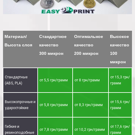
Материал/
Стандартное
Оптимальное
Высокое
Высота слоя
качество
качество
качество
300 микрон
200 микрон
100
микрон
Стандартные
от 15,3 грн/
от 5,5 грн/грамм
от 8 грн/грамм
(ABS, PLA)
грамм
Высокопрочные и
от 15,6 грн/
от 5,8 грн/грамм
от 8,3 грн/грамм
ударостойкие
грамм
Гибкие и
от 17,6 грн/
от 7,8 грн/грамм
от 10,2 грн/грамм
резиноподобные
грамм