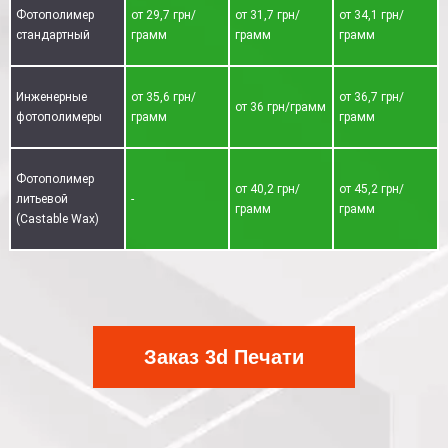
Фотополимер
от 29,7 грн/
от 31,7 грн/
от 34,1 грн/
стандартный
грамм
грамм
грамм
Инженерные
от 35,6 грн/
от 36,7 грн/
от 36 грн/грамм
фотополимеры
грамм
грамм
Фотополимер
от 40,2 грн/
от 45,2 грн/
литьевой
-
грамм
грамм
(Castable Wax)
Заказ 3d Печати