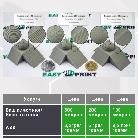
Услуга
Цена
Цена
Цена
Вид пластика/
300
200
100
Высота слоя
микрон
микрон
микрон
3,5грн/
5 грн/
8,5 грн/
ABS
грамм
грамм
грамм