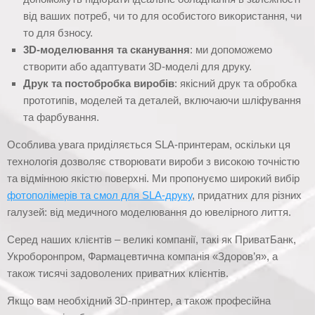
від ваших потреб, чи то для особистого використання, чи
то для бзносу.
3D-моделювання та сканування
: ми допоможемо
створити або адаптувати 3D-моделі для друку.
Друк та постобробка виробів
: якісний друк та обробка
прототипів, моделей та деталей, включаючи шліфування
та фарбування.
Особлива увага приділяється SLA-принтерам, оскільки ця
технологія дозволяє створювати вироби з високою точністю
та відмінною якістю поверхні. Ми пропонуємо широкий вибір
фотополімерів та смол для SLA-друку
, придатних для різних
галузей: від медичного моделювання до ювелірного лиття.
Серед наших клієнтів – великі компанії, такі як ПриватБанк,
Укроборонпром, Фармацевтична компанія «Здоров’я», а
також тисячі задоволених приватних клієнтів.
Якщо вам необхідний 3D-принтер, а також професійна