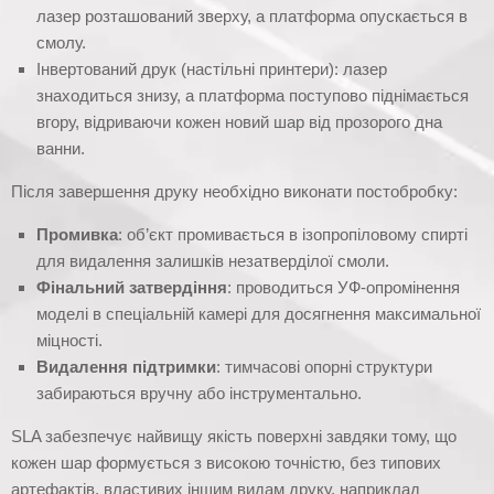
лазер розташований зверху, а платформа опускається в
смолу.
Інвертований друк (настільні принтери): лазер
знаходиться знизу, а платформа поступово піднімається
вгору, відриваючи кожен новий шар від прозорого дна
ванни.
Після завершення друку необхідно виконати постобробку:
Промивка
: об’єкт промивається в ізопропіловому спирті
для видалення залишків незатверділої смоли.
Фінальний затвердіння
: проводиться УФ-опромінення
моделі в спеціальній камері для досягнення максимальної
міцності.
Видалення підтримки
: тимчасові опорні структури
забираються вручну або інструментально.
SLA забезпечує найвищу якість поверхні завдяки тому, що
кожен шар формується з високою точністю, без типових
артефактів, властивих іншим видам друку, наприклад