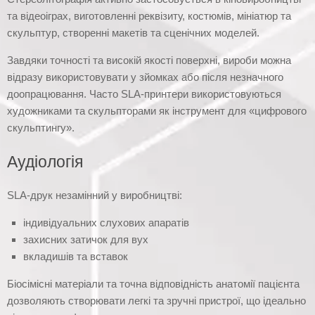
та відеоіграх, виготовленні реквізиту, костюмів, мініатюр та
скульптур, створенні макетів та сценічних моделей.
Завдяки точності та високій якості поверхні, вироби можна
відразу використовувати у зйомках або після незначного
доопрацювання. Часто SLA-принтери використовуються
художниками та скульпторами як інструмент для «цифрового
скульптингу».
Аудіологія
SLA-друк незамінний у виробництві:
індивідуальних слухових апаратів
захисних затичок для вух
вкладишів та вставок
Біосімісні матеріали та точна відповідність анатомії пацієнта
дозволяють створювати легкі та зручні пристрої, що ідеально