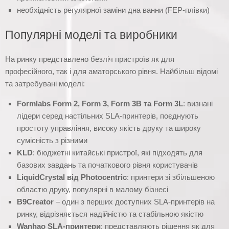
необхідність регулярної заміни дна ванни (FEP-плівки)
Популярні моделі та виробники
На ринку представлено безліч пристроїв як для
професійного, так і для аматорського рівня. Найбільш відомі
та затребувані моделі:
Formlabs Form 2, Form 3, Form 3B та Form 3L
: визнані
лідери серед настільних SLA-принтерів, поєднують
простоту управління, високу якість друку та широку
сумісність з різними
KLD
: бюджетні китайські пристрої, які підходять для
базових завдань та початкового рівня користувачів
LiquidCrystal від Photocentric
: принтери зі збільшеною
областю друку, популярні в малому бізнесі
B9Creator
– один з перших доступних SLA-принтерів на
ринку, відрізняється надійністю та стабільною якістю
Wanhao SLA-принтери
: представляють рішення як для