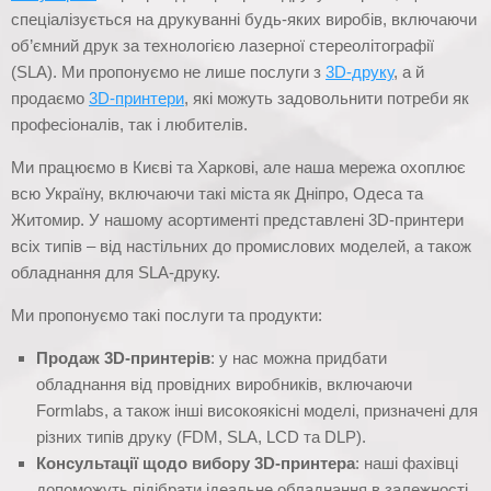
спеціалізується на друкуванні будь-яких виробів, включаючи
об’ємний друк за технологією лазерної стереолітографії
(SLA). Ми пропонуємо не лише послуги з
3D-друку
, а й
продаємо
3D-принтери
, які можуть задовольнити потреби як
професіоналів, так і любителів.
Ми працюємо в Києві та Харкові, але наша мережа охоплює
всю Україну, включаючи такі міста як Дніпро, Одеса та
Житомир. У нашому асортименті представлені 3D-принтери
всіх типів – від настільних до промислових моделей, а також
обладнання для SLA-друку.
Ми пропонуємо такі послуги та продукти:
Продаж 3D-принтерів
: у нас можна придбати
обладнання від провідних виробників, включаючи
Formlabs, а також інші високоякісні моделі, призначені для
різних типів друку (FDM, SLA, LCD та DLP).
Консультації щодо вибору 3D-принтера
: наші фахівці
допоможуть підібрати ідеальне обладнання в залежності