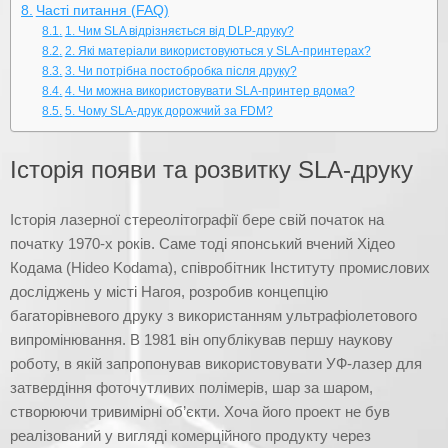
Часті питання (FAQ)
1. Чим SLA відрізняється від DLP-друку?
2. Які матеріали використовуються у SLA-принтерах?
3. Чи потрібна постобробка після друку?
4. Чи можна використовувати SLA-принтер вдома?
5. Чому SLA-друк дорожчий за FDM?
Історія появи та розвитку SLA-друку
Історія лазерної стереолітографії бере свій початок на
початку 1970-х років. Саме тоді японський вчений Хідео
Кодама (Hideo Kodama), співробітник Інституту промислових
досліджень у місті Нагоя, розробив концепцію
багаторівневого друку з використанням ультрафіолетового
випромінювання. В 1981 він опублікував першу наукову
роботу, в якій запропонував використовувати УФ-лазер для
затвердіння фоточутливих полімерів, шар за шаром,
створюючи тривимірні об’єкти. Хоча його проект не був
реалізований у вигляді комерційного продукту через