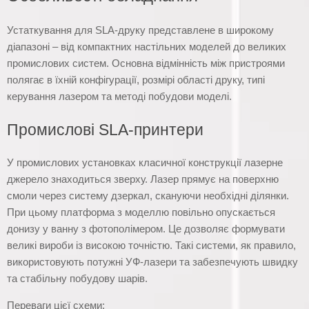
Устаткування для SLA-друку представлене в широкому
діапазоні – від компактних настільних моделей до великих
промислових систем. Основна відмінність між пристроями
полягає в їхній конфігурації, розмірі області друку, типі
керування лазером та методі побудови моделі.
Промислові SLA-принтери
У промислових установках класичної конструкції лазерне
джерело знаходиться зверху. Лазер прямує на поверхню
смоли через систему дзеркал, скануючи необхідні ділянки.
При цьому платформа з моделлю повільно опускається
донизу у ванну з фотополімером. Це дозволяє формувати
великі вироби із високою точністю. Такі системи, як правило,
використовують потужні УФ-лазери та забезпечують швидку
та стабільну побудову шарів.
Переваги цієї схеми: