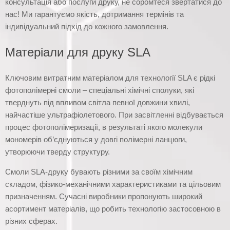
консультація або послуги друку, не соромтеся звертатися до
нас! Ми гарантуємо якість, дотримання термінів та
індивідуальний підхід до кожного замовлення.
Матеріали для друку SLA
Ключовим витратним матеріалом для технології SLA є рідкі
фотополімерні смоли – спеціальні хімічні сполуки, які
тверднуть під впливом світла певної довжини хвилі,
найчастіше ультрафіолетового. При засвітленні відбувається
процес фотополімеризації, в результаті якого молекули
мономерів об’єднуються у довгі полімерні ланцюги,
утворюючи тверду структуру.
Смоли SLA-друку бувають різними за своїм хімічним
складом, фізико-механічними характеристиками та цільовим
призначенням. Сучасні виробники пропонують широкий
асортимент матеріалів, що робить технологію застосовною в
різних сферах.