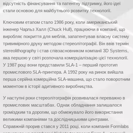
відсутність фінансування та патентну підтримку, його ідеї
стали основою для майбутнього розвитку технології.
Ключовим етапом стало 1986 року, коли американський
інженер Чарльз Халл (Chuck Hull), працюючи в компанії, що
виробляє покриття для меблів, запатентував власну систему
тривимірного друку методом стереолітографії. Він ввів термін
stereolithography і став співзасновником компанії 3D Systems,
яка першою у світі розпочала комерціалізацію цієї технології.
У 1987 році вони представили SLA-1 – перший прототип
промислового SLA-принтера. А 1992 року на ринок вийшла
перша серійна комерційна SLA-машина, що стало поворотним
моментом в історії адитивного виробництва.
У наступні роки стереолітографія розвивалася переважно в
промислових масштабах. Однак обладнання залишалося
громіздким та дорогим, що обмежувало його використання
великими компаніями та дослідницькими центрами.
Справжній прорив стався у 2011 році, коли компанія Formlabs