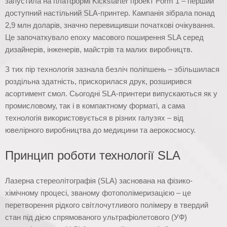
запустила на платформі Kickstarter проект Form 1 – перший
доступний настільний SLA-принтер. Кампанія зібрала понад
2,9 млн доларів, значно перевищивши початкові очікування.
Це започаткувало епоху масового поширення SLA серед
дизайнерів, інженерів, майстрів та малих виробництв.
З тих пір технологія зазнала безліч поліпшень – збільшилася
роздільна здатність, прискорилася друк, розширився
асортимент смол. Сьогодні SLA-принтери випускаються як у
промисловому, так і в компактному форматі, а сама
технологія використовується в різних галузях – від
ювелірного виробництва до медицини та аерокосмосу.
Принцип роботи технології SLA
Лазерна стереолітографія (SLA) заснована на фізико-
хімічному процесі, званому фотополімеризацією – це
перетворення рідкого світлочутливого полімеру в твердий
стан під дією спрямованого ультрафіолетового (УФ)