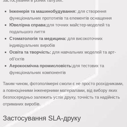
застосування в різних галузях:
Інженерія та машинобудування:
для створення
функціональних прототипів та елементів оснащення
Ювелірна справа:
для точних майстер-моделей та
подальшого лиття
Стоматологія та медицина:
для високоточних
індивідуальних виробів
Освіта та творчість:
для навчальних моделей та арт-
об’єктів
Аерокосмічна промисловість:
для тестових та
функціональних компонентів
Таким чином, фотополімерні смоли є не просто розхідниками,
а повноцінними інженерними матеріалами, від вибору яких
безпосередньо залежить успіх друку, точність та надійність
отриманих виробів.
Застосування SLA-друку