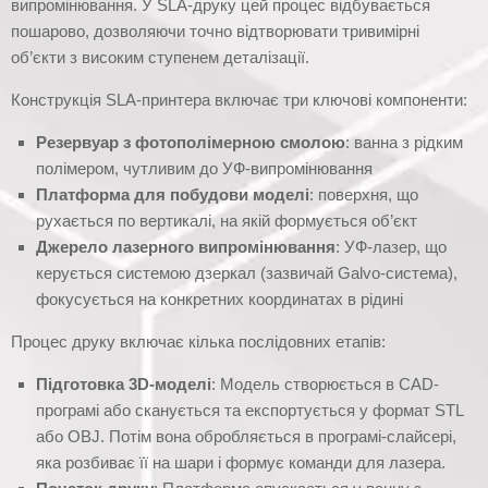
випромінювання. У SLA-друку цей процес відбувається
пошарово, дозволяючи точно відтворювати тривимірні
об’єкти з високим ступенем деталізації.
Конструкція SLA-принтера включає три ключові компоненти:
Резервуар з фотополімерною смолою
: ванна з рідким
полімером, чутливим до УФ-випромінювання
Платформа для побудови моделі
: поверхня, що
рухається по вертикалі, на якій формується об’єкт
Джерело лазерного випромінювання
: УФ-лазер, що
керується системою дзеркал (зазвичай Galvo-система),
фокусується на конкретних координатах в рідині
Процес друку включає кілька послідовних етапів:
Підготовка 3D-моделі
: Модель створюється в CAD-
програмі або сканується та експортується у формат STL
або OBJ. Потім вона обробляється в програмі-слайсері,
яка розбиває її на шари і формує команди для лазера.