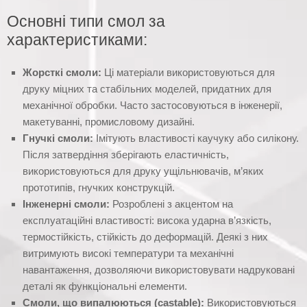
Основні типи смол за
характеристиками:
Жорсткі смоли:
Ці матеріали використовуються для
друку міцних та стабільних моделей, придатних для
механічної обробки. Часто застосовуються в інженерії,
макетуванні, промисловому дизайні.
Гнучкі смоли:
Імітують властивості каучуку або силікону.
Після затвердіння зберігають еластичність,
використовуються для друку ущільнювачів, м’яких
прототипів, гнучких конструкцій.
Інженерні смоли:
Розроблені з акцентом на
експлуатаційні властивості: висока ударна в’язкість,
термостійкість, стійкість до деформацій. Деякі з них
витримують високі температури та механічні
навантаження, дозволяючи використовувати надруковані
деталі як функціональні елементи.
Смоли, що випалюються (castable):
Використовуються