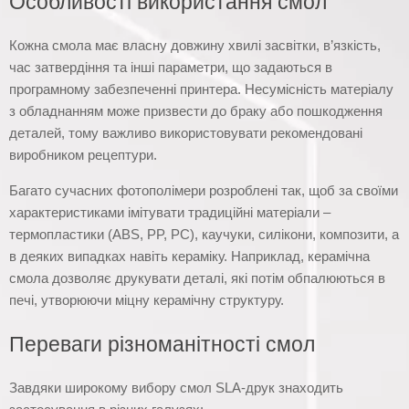
Особливості використання смол
Кожна смола має власну довжину хвилі засвітки, в’язкість,
час затвердіння та інші параметри, що задаються в
програмному забезпеченні принтера. Несумісність матеріалу
з обладнанням може призвести до браку або пошкодження
деталей, тому важливо використовувати рекомендовані
виробником рецептури.
Багато сучасних фотополімери розроблені так, щоб за своїми
характеристиками імітувати традиційні матеріали –
термопластики (ABS, PP, PC), каучуки, силікони, композити, а
в деяких випадках навіть кераміку. Наприклад, керамічна
смола дозволяє друкувати деталі, які потім обпалюються в
печі, утворюючи міцну керамічну структуру.
Переваги різноманітності смол
Завдяки широкому вибору смол SLA-друк знаходить