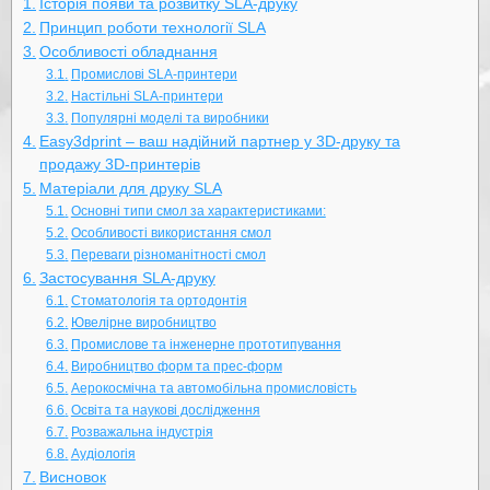
Історія появи та розвитку SLA-друку
Принцип роботи технології SLA
Особливості обладнання
Промислові SLA-принтери
Настільні SLA-принтери
Популярні моделі та виробники
Easy3dprint – ваш надійний партнер у 3D-друку та
продажу 3D-принтерів
Матеріали для друку SLA
Основні типи смол за характеристиками:
Особливості використання смол
Переваги різноманітності смол
Застосування SLA-друку
Стоматологія та ортодонтія
Ювелірне виробництво
Промислове та інженерне прототипування
Виробництво форм та прес-форм
Аерокосмічна та автомобільна промисловість
Освіта та наукові дослідження
Розважальна індустрія
Аудіологія
Висновок