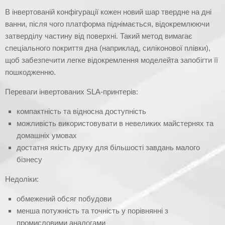
В інвертованій конфігурації кожен новий шар твердне на дні
ванни, після чого платформа піднімається, відокремлюючи
затверділу частину від поверхні. Такий метод вимагає
спеціального покриття дна (наприклад, силіконової плівки),
щоб забезпечити легке відокремлення моделейта запобігти її
пошкодженню.
Переваги інвертованих SLA-принтерів:
компактність та відносна доступність
можливість використовувати в невеликих майстернях та
домашніх умовах
достатня якість друку для більшості завдань малого
бізнесу
Недоліки:
обмежений обсяг побудови
менша потужність та точність у порівнянні з
промисловими аналогами