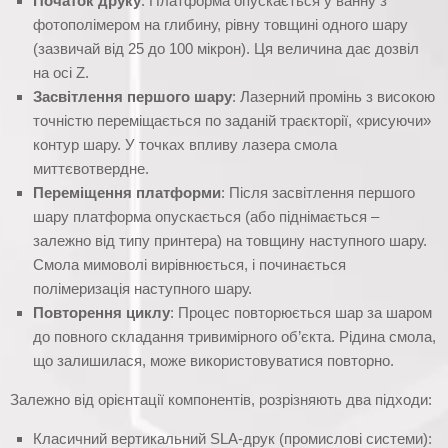
Початок друку
: Платформа опускається у ванну з
фотополімером на глибину, рівну товщині одного шару
(зазвичай від 25 до 100 мікрон). Ця величина дає дозвіл
на осі Z.
Засвітлення першого шару
: Лазерний промінь з високою
точністю переміщається по заданій траєкторії, «рисуючи»
контур шару. У точках впливу лазера смола
миттєвотвердне.
Переміщення платформи
: Після засвітлення першого
шару платформа опускається (або піднімається –
залежно від типу принтера) на товщину наступного шару.
Смола мимоволі вирівнюється, і починається
полімеризація наступного шару.
Повторення циклу
: Процес повторюється шар за шаром
до повного складання тривимірного об’єкта. Рідина смола,
що залишилася, може використовуватися повторно.
Залежно від орієнтації компонентів, розрізняють два підходи:
Класичний вертикальний SLA-друк (промислові системи):