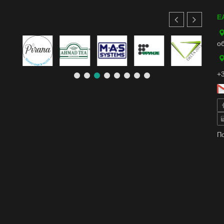
E
о
+3
По