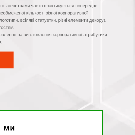
вент-агенствами часто практикується попереднє
еобмеженої кількості різної корпоративної
оготипи, всілякі статуетки, різні елементи декору),
гостям.
овлення на виготовлення корпоративної атрибутики
.
і ми