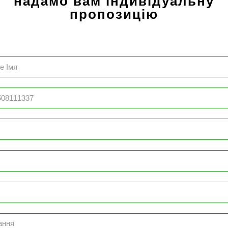
надамо вам індивідуальну
пропозицію