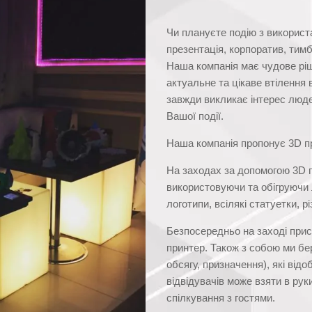
Чи плануєте подію з використ
презентація, корпоратив, тимб
Наша компанія має чудове ріш
актуальне та цікаве втілення 
завжди викликає інтерес люде
Вашої події.
Наша компанія пропонує 3D пр
На заходах за допомогою 3D п
використовуючи та обігруючи л
логотипи, всілякі статуетки, р
Безпосередньо на заході прис
принтер. Також з собою ми бер
обсягу, призначення), які відо
відвідувачів може взяти в ру
спілкування з гостями.