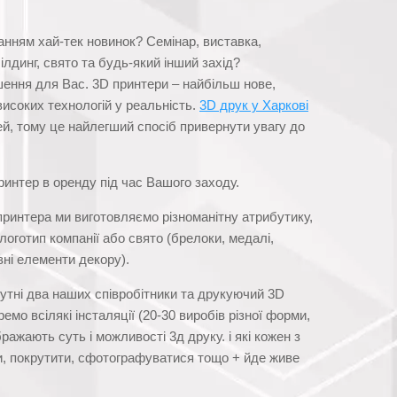
анням хай-тек новинок? Семінар, виставка,
ілдинг, свято та будь-який інший захід?
ення для Вас. 3D принтери – найбільш нове,
високих технологій у реальність.
3D друк у Харкові
й, тому це найлегший спосіб привернути увагу до
интер в оренду під час Вашого заходу.
ринтера ми виготовляємо різноманітну атрибутику,
оготип компанії або свято (брелоки, медалі,
ізні елементи декору).
утні два наших співробітники та друкуючий 3D
емо всілякі інсталяції (20-30 виробів різної форми,
бражають суть і можливості 3д друку. і які кожен з
ки, покрутити, сфотографуватися тощо + йде живе