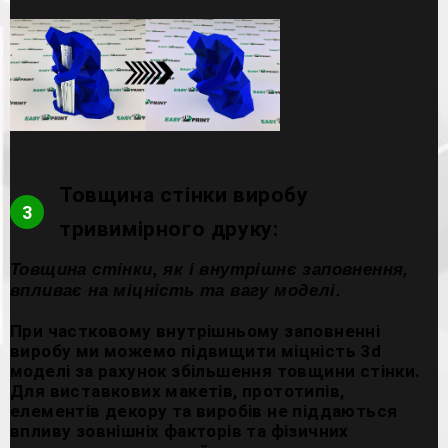
Товщина стінки виробу
3
тривимірного друку:
Товщина стінки, як і внутрішнє заповнення,
впливає на міцність та вагу моделі.
При частковому внутрішньому заповненні
виробу ми можемо підвищити міцність 3d
моделі за рахунок збільшення товщини стінки.
Для виставкових макетів, прототипів,
елементів декору та виробів не піддаються
впливу зовнішніх факторів та фізичних