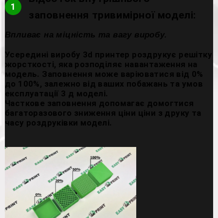
1
заповнення тривимірної моделі:
Впливає на міцність та вагу виробу.
Усередині виробу 3d принтер роздрукує решітку
жорсткості, яка розподіляє навантаження на
модель. Заповнення може варіюватися від 0%
до 100%, залежно від ваших побажань та умов
експлуатації 3 д моделі.
Часткове заповнення допомагає домогтися
багаторазового зниження ціни ціни з друку та
часу роздруківки моделі.