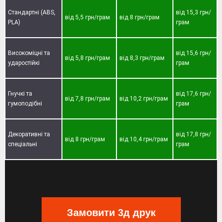
Стандартні (ABS,
від 15,3 грн/
від 5,5 грн/грам
від 8 грн/грам
PLA)
грам
Високоміцні та
від 15,6 грн/
від 5,8 грн/грам
від 8,3 грн/грам
ударостійкі
грам
Гнучкі та
від 17,6 грн/
від 7,8 грн/грам
від 10,2 грн/грам
гумоподібні
грам
Декоративні та
від 17,8 грн/
від 8 грн/грам
від 10,4 грн/грам
спеціальні
грам
Замовити 3д друк