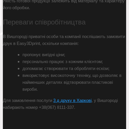
Якість готової продукції залежить від матеріалу та характеру
його обробки.
Переваги співробітництва
В Вишгороді приватні особи та компанії поспішають замовити
друк в Easy3Dprint, оскільки компанія:
пропонує вигідні ціни;
персонально працює з кожним клієнтом;
допомагає створювати та обробляти ескізи;
використовує високоточну техніку, що дозволяє в
найменших деталях відтворювати пластикові
вироби.
Для замовлення послуги
3 д друку в Харкові
, у Вишгороді
набирають номер +38(067) 8111-337.