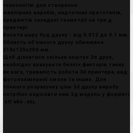
технологію для створення
ювелірних виробів, надточних прототипів,
предметів складної геометрії на три д
принтері.
Висота шару буд друку - від 0.012 до 0.1 мм.
Область об'ємного друку обмежена
215х135х200 мм.
Щоб дізнатися скільки коштує 3d друк,
необхідно врахувати безліч факторів таких
як вага, тривалість роботи 3d принтера, вид
фотополімерної смоли та інших. Для
точного розрахунку ціни 3d друку виробу
потрібно надіслати нам 3д модель у форматі
.stl або .obj.