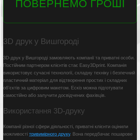
ПОВЕРНЕМО ГРОШІ
3D друк у Вишгороді
3D-друк у Вишгороді замовляють компанії та приватні особи.
Постійним партнером клієнтів стає Easy3Dprint. Компанія
використовує сучасні технології, складну техніку і безпечний
пластичний матеріал для відтворення простих і складних
об'єктів за цифровим макетом. Ескіз можна підготувати
самостійно або залучити досвідчених фахівців.
Використання 3D-друку
Компанії різної сфери діяльності, приватні клієнти оцінили
можливості
тривимірного друку
. Вона передбачає пошарове