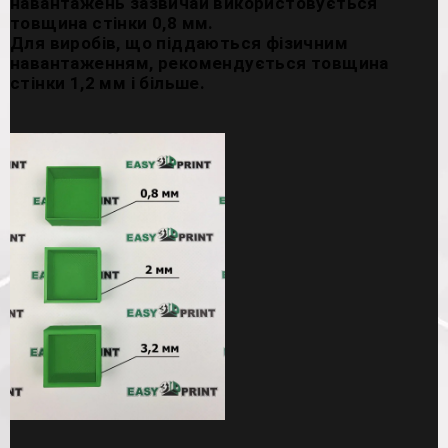
навантажень зазвичай використовується
товщина стінки 0,8 мм.
Для виробів, що піддаються фізичним
навантаженням, рекомендується товщина
стінки 1,2 мм і більше.