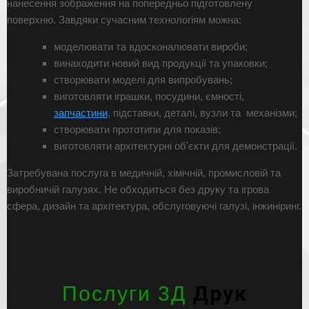
нанесення зображення на попередньо підготовлену
поверхню. Завдяки сучасним технологіям можна:
моделювати та вдосконалювати вироби;
винаходити новий вид продукції та упаковки;
створювати моделі для випробувань;
виготовляти іграшки, посудини, ємності,
запчастини
, підставки, деталі, вузли та механізми;
створювати прототипи для показів;
виготовляти архітектурні об'єкти для демонстрації.
Затребувана послуга в медичній, хімічній, промисловій та
виробничій галузях. Не обходиться без друку та ігрова
сфера, дизайн та архітектура, обслуговуючі галузі, інжиніринг.
Друк
Послуги 3Д