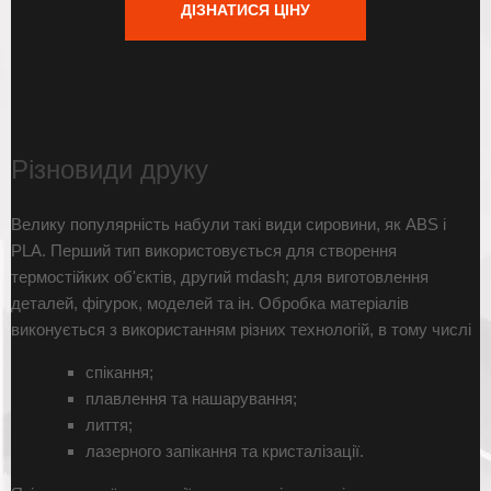
ДІЗНАТИСЯ ЦІНУ
Різновиди друку
Велику популярність набули такі види сировини, як ABS і
PLA. Перший тип використовується для створення
термостійких об'єктів, другий mdash; для виготовлення
деталей, фігурок, моделей та ін. Обробка матеріалів
виконується з використанням різних технологій, в тому числі
спікання;
плавлення та нашарування;
лиття;
лазерного запікання та кристалізації.