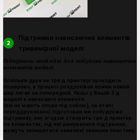
Підтримки нависаючих елементів
2
тривимірної моделі:
Підтримки необхідні для побудови нависаючих
елементів моделі.
Оскільки друк на три д принтері проходить
пошарово, в процесі роздруківки кожен новий
шар лягає на попередній. Якщо у Вашій 3 д
моделі є нависаючі елементи
(які не мають опори під собою), на етапі
переддрукованої підготовки ми побудуємо
підтримку, яку згодом створить три д принтер.
На елементах, під які шикувалися підтримки,
можуть залишатися невеликі залишки пластику.