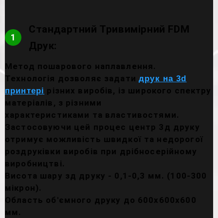
Стандартний Тривимірний FDM
1
Друк:
Метод пошарового наплавлення.
Технологія дозволяє задати
друк на 3d
різних виробів, із широкого спектру
принтері
матеріалів, з різними
характеристиками та властивостями.
Застосовуючи цей процес центр 3д друку
отримує можливість швидкої та недорогої
роздруківки виробів при дрібносерійному
виробництві.
Висота шару зд друку - 0,1-0,3 мм. (100-300
мікрон).
Область об'ємного друку до 600х600х600
мм.