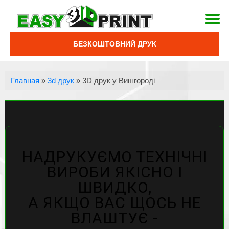
БЕЗКОШТОВНИЙ ДРУК
Главная
»
3d друк
»
3D друк у Вишгороді
НАДРУКУЄМО ТЕХНІЧНІ
ВИРОБИ ЯКІСНО І
ШВИДКО,
А ЯКЩО ВАС ЩОСЬ НЕ
ВЛАШТУЄ -