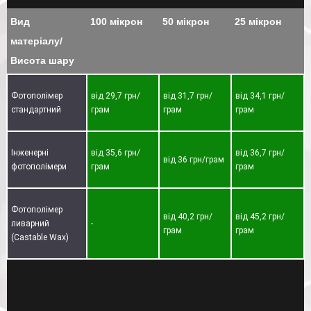
Вид
100 мікрон
50 мікрон
25 мікрон
матеріалу/
Висота шару
Фотополімер
від 29,7 грн/
від 31,7 грн/
від 34,1 грн/
стандартний
грам
грам
грам
Інженерні
від 35,6 грн/
від 36,7 грн/
від 36 грн/грам
фотополімери
грам
грам
Фотополімер
від 40,2 грн/
від 45,2 грн/
ливарний
-
грам
грам
(Castable Wax)