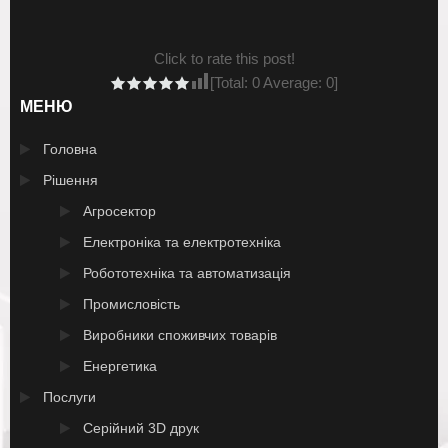
Click to rate this post!
[Total:
0
Average:
0
]
МЕНЮ
Головна
Рішення
Агросектор
Електроніка та електротехніка
Робототехніка та автоматизація
Промисловість
Виробники споживчих товарів
Енергетика
Послуги
Серійний 3D друк