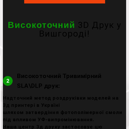
3D Друк у
Високоточний
Вишгороді!
Високоточний Тривимірний
2
SLA\DLP друк:
Надточний метод роздруківки моделей на
3д принтері в Україні
шляхом затвердіння фотополімерної смоли
під впливом УФ-випромінювання.
Наша центр 3д друку застосовує цю