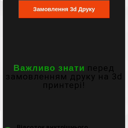
Замовлення 3d Друку
перед
Важливо знати
замовленням друку на 3d
принтері!
Відсоток внутрішнього