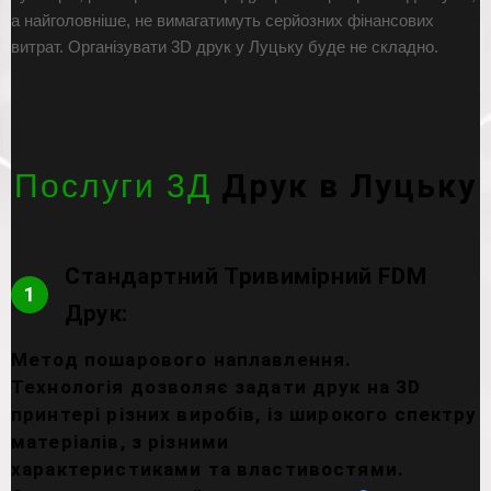
а найголовніше, не вимагатимуть серйозних фінансових
витрат. Організувати 3D друк у Луцьку буде не складно.
Друк в Луцьку
Послуги 3Д
Стандартний Тривимірний FDM
1
Друк:
Метод пошарового наплавлення.
Технологія дозволяє задати друк на 3D
принтері різних виробів, із широкого спектру
матеріалів, з різними
характеристиками та властивостями.