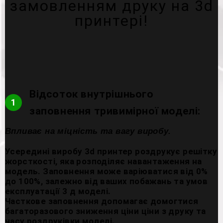
замовленням друку на 3d
принтері!
Відсоток внутрішнього
1
заповнення тривимірної моделі:
Впливає на міцність та вагу виробу.
Усередині виробу 3d принтер роздрукує решітку
жорсткості, яка розподіляє навантаження на
модель. Заповнення може варіюватися від 0%
до 100%, залежно від ваших побажань та умов
експлуатації 3 д моделі.
Часткове заповнення допомагає домогтися
багаторазового зниження ціни ціни з друку та
часу роздруківки моделі.