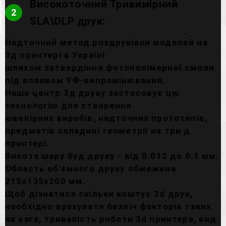
Високоточний Тривимірний
2
SLA\DLP друк:
Надточний метод роздруківки моделей на
3д принтері в Україні
шляхом затвердіння фотополімерної смоли
під впливом УФ-випромінювання.
Наша центр 3д друку застосовує цю
технологію для створення
ювелірних виробів, надточних прототипів,
предметів складної геометрії на три д
принтері.
Висота шару буд друку - від 0.012 до 0.1 мм.
Область об'ємного друку обмежена
215х135х200 мм.
Щоб дізнатися скільки коштує 3d друк,
необхідно врахувати безліч факторів таких
як вага, тривалість роботи 3d принтера, вид