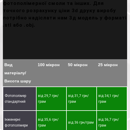
фотополімерної смоли та інших. Для
точного розрахунку ціни 3d друку виробу
потрібно надіслати нам 3д модель у форматі
.stl або .obj.
Вид
100 мікрон
50 мікрон
25 мікрон
матеріалу/
Висота шару
Фотополімер
від 29,7 грн/
від 31,7 грн/
від 34,1 грн/
стандартний
грам
грам
грам
Інженерні
від 35,6 грн/
від 36,7 грн/
від 36 грн/грам
фотополімери
грам
грам