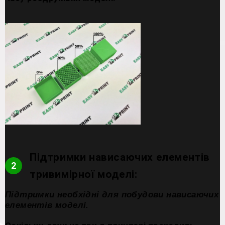
Підтримки нависаючих елементів
2
тривимірної моделі:
Підтримки необхідні для побудови нависаючих
елементів моделі.