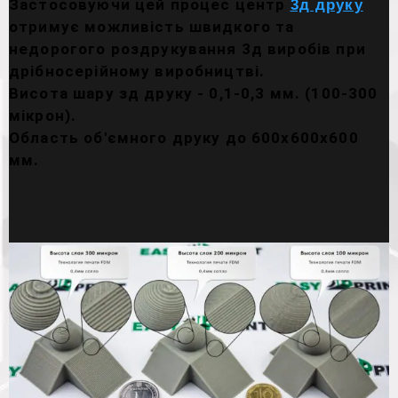
Застосовуючи цей процес центр
3д друку
отримує можливість швидкого та
недорогого роздрукування 3д виробів при
дрібносерійному виробництві.
Висота шару зд друку - 0,1-0,3 мм. (100-300
мікрон).
Область об'ємного друку до 600х600х600
мм.