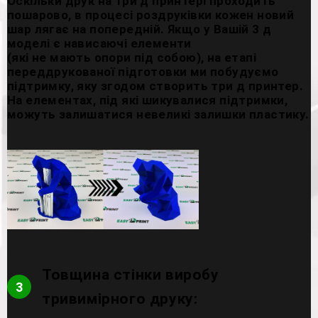
Оскільки друк на три д принтері проходить
пошарово, в процесі роздруківки кожен новий
шар лягає на попередній. Якщо у Вашій 3 д
моделі є нависаючі елементи
(які не мають опори під собою), на етапі
переддрукованої підготовки ми побудуємо
підтримку, яку згодом створить три д принтер.
На елементах, під які шикувалися підтримки,
можуть залишатися невеликі залишки пластику.
Товщина стінки виробу
3
тривимірного друку: