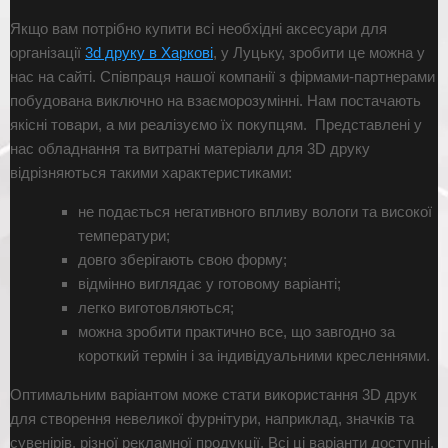
Якщо вам потрібно купити всі необхідні аксесуари для
організації
3d друку в Харкові
, у Луцьку, зробити це можна у
нас на сайті. Співпраця нашої компанії з фірмами-партнерами
побудована виключно на взаєморозумінні. Нам постачають
якісні товари, а ми реалізуємо їх покупцям. Представлені у
нас обладнання та витратні матеріали для 3D друку
відрізняються такими характеристиками:
не подається негативного впливу вологи та високої
температури;
довго зберігають свою форму;
відмінно виглядає у готовому варіанті;
легко виготовляються;
можна зробити практично все, що завгодно за
короткий термін і за індивідуальними кресленнями.
Оптимальним варіантом може стати використання 3D друк
для створення невеликої фурнітури, наприклад, значків та
сувенірів, різної рекламної продукції. Всі ці варіанти доступні,