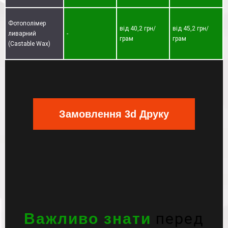
Фотополімер
від 40,2 грн/
від 45,2 грн/
ливарний
-
грам
грам
(Castable Wax)
Замовлення 3d Друку
перед
Важливо знати