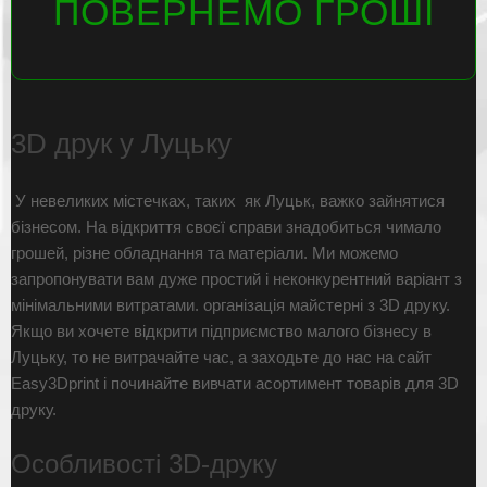
ПОВЕРНЕМО ГРОШІ
3D друк у Луцьку
У невеликих містечках, таких як Луцьк, важко зайнятися
бізнесом. На відкриття своєї справи знадобиться чимало
грошей, різне обладнання та матеріали. Ми можемо
запропонувати вам дуже простий і неконкурентний варіант з
мінімальними витратами. організація майстерні з 3D друку.
Якщо ви хочете відкрити підприємство малого бізнесу в
Луцьку, то не витрачайте час, а заходьте до нас на сайт
Easy3Dprint і починайте вивчати асортимент товарів для 3D
друку.
Особливості 3D-друку