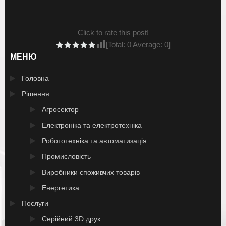
Click to rate this post!
[Total:
0
Average:
0
]
МЕНЮ
Головна
Рішення
Агросектор
Електроніка та електротехніка
Робототехніка та автоматизація
Промисловість
Виробники споживчих товарів
Енергетика
Послуги
Серійний 3D друк