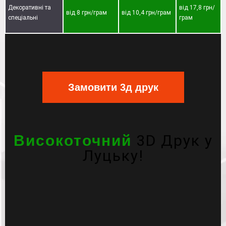
Декоративні та
від 17,8 грн/
від 8 грн/грам
від 10,4 грн/грам
спеціальні
грам
Замовити 3д друк
3D Друк у
Високоточний
Луцьку!