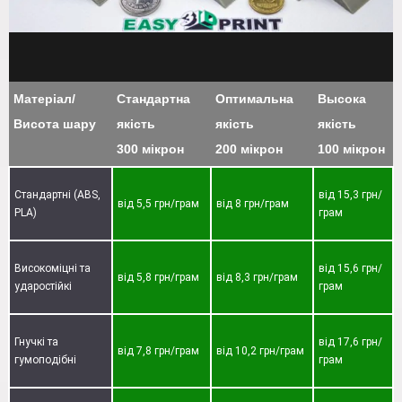
Матеріал/
Стандартна
Оптимальна
Высока
Висота шару
якість
якість
якість
300 мікрон
200 мікрон
100 мікрон
Стандартні (ABS,
від 15,3 грн/
від 5,5 грн/грам
від 8 грн/грам
PLA)
грам
Високоміцні та
від 15,6 грн/
від 5,8 грн/грам
від 8,3 грн/грам
ударостійкі
грам
Гнучкі та
від 17,6 грн/
від 7,8 грн/грам
від 10,2 грн/грам
гумоподібні
грам