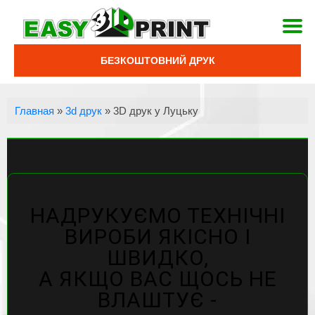
БЕЗКОШТОВНИЙ ДРУК
Главная
»
3d друк
»
3D друк у Луцьку
НАДРУКУЄМО ТЕХНІЧНІ
ВИРОБИ ЯКІСНО І
ШВИДКО,
А ЯКЩО ВАС ЩОСЬ НЕ
ВЛАШТУЄ -