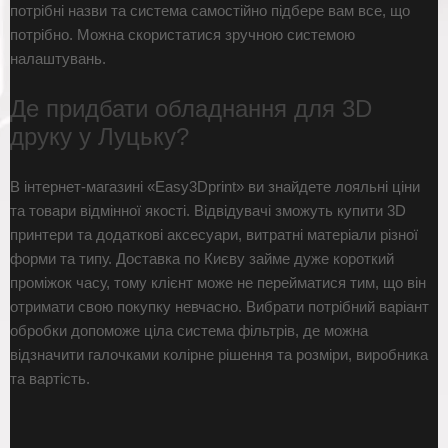
потрібні назви та система самостійно підбере вам все, що
потрібно. Можна скористатися зручною системою
налаштувань.
Де придбати обладнання для 3D
друку у Луцьку?
В інтернет-магазині «Easy3Dprint» ви знайдете лояльні ціни
та товари відмінної якості. Відвідувачі зможуть купити 3D
принтери та додаткові аксесуари, витратні матеріали різної
форми та типу. Доставка по Києву займе дуже короткий
проміжок часу, тому клієнт може не перейматися тим, що він
отримати свою покупку невчасно. Вибрати потрібний варіант
обробки допоможе ціла система фільтрів, де можна
відзначити галочками колірне рішення та розміри, виробника
та вартість.