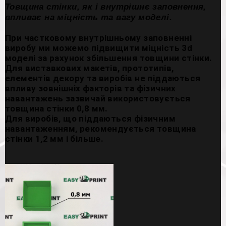
Товщина стінки, як і внутрішнє заповнення,
впливає на міцність та вагу моделі.
При частковому внутрішньому заповненні
виробу ми можемо підвищити міцність 3d
моделі за рахунок збільшення товщини стінки.
Для виставкових макетів, прототипів,
елементів декору та виробів не піддаються
впливу зовнішніх факторів та фізичних
навантажень зазвичай використовується
товщина стінки 0,8 мм.
Для виробів, що піддаються фізичним
навантаженням, рекомендується товщина
стінки 1,2 мм і більше.