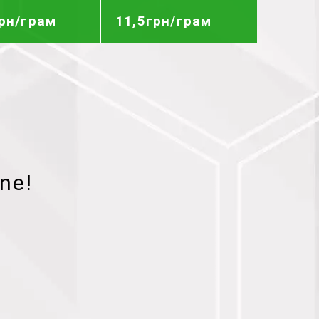
грн/грам
11,5грн/грам
ne!