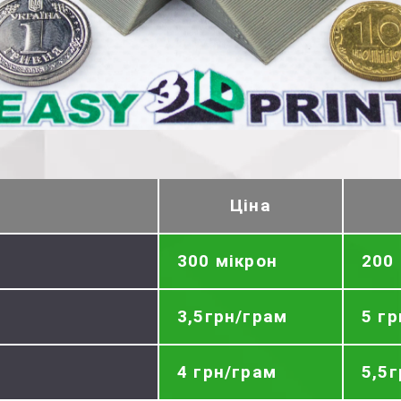
Ціна
300 мікрон
200
3,5грн/грам
5 г
4 грн/грам
5,5