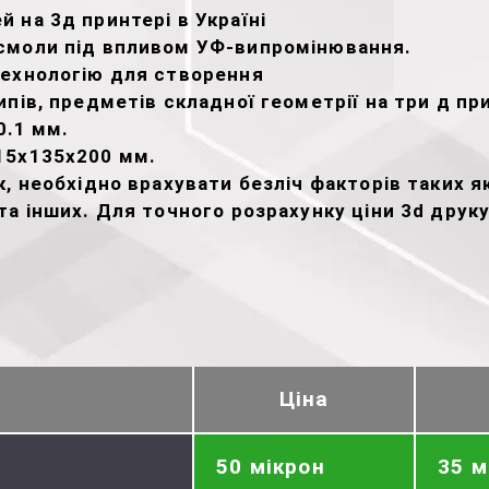
 на 3д принтері в Україні
смоли під впливом УФ-випромінювання.
технологію для створення
пів, предметів складної геометрії на три д при
0.1 мм.
15х135х200 мм.
, необхідно врахувати безліч факторів таких як
а інших. Для точного розрахунку ціни 3d друк
Ціна
50 мікрон
35 м