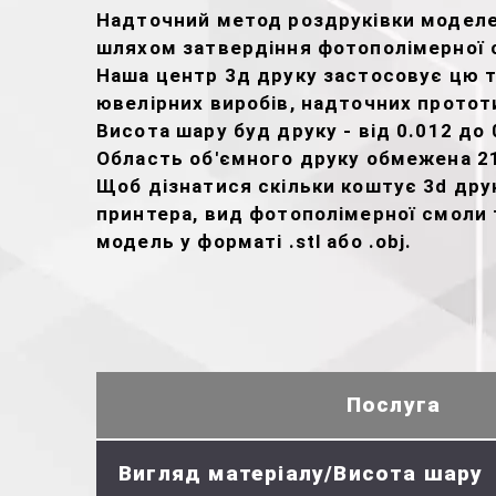
Надточний метод роздруківки моделей
шляхом затвердіння фотополімерної 
Наша центр 3д друку застосовує цю 
ювелірних виробів, надточних прототи
Висота шару буд друку - від 0.012 до 
Область об'ємного друку обмежена 2
Щоб дізнатися скільки коштує 3d друк
принтера, вид фотополімерної смоли т
модель у форматі .stl або .obj.
Послуга
Вигляд матеріалу/Висота шару