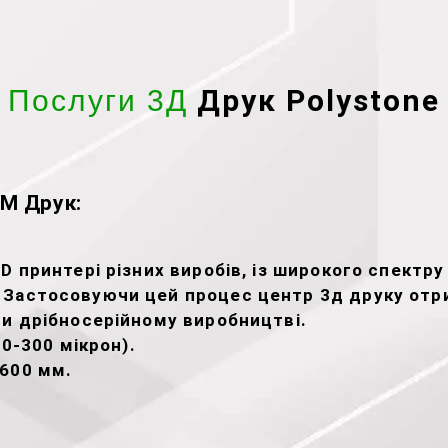
Друк Polystone
Послуги 3Д
M Друк:
 принтері різних виробів, із широкого спектру 
 Застосовуючи цей процес центр 3д друку отр
ри дрібносерійному виробництві.
00-300 мікрон).
х600 мм.