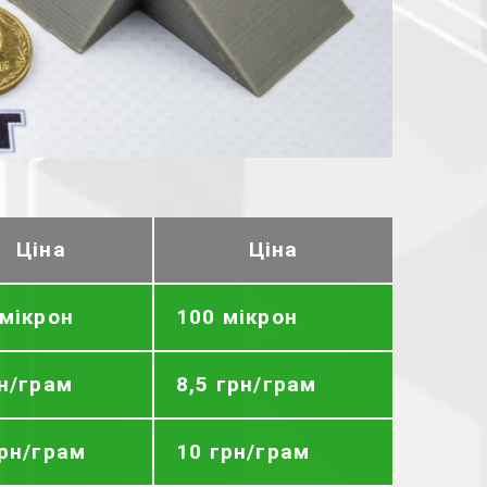
Ціна
Ціна
 мікрон
100 мікрон
рн/грам
8,5 грн/грам
грн/грам
10 грн/грам