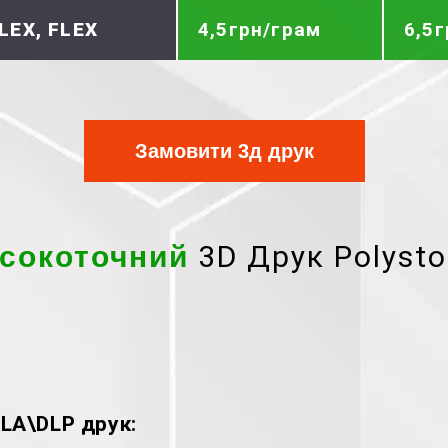
LEX, FLEX
4,5грн/грам
6,5
Замовити 3д друк
3D Друк Polysto
сокоточний
LA\DLP друк: