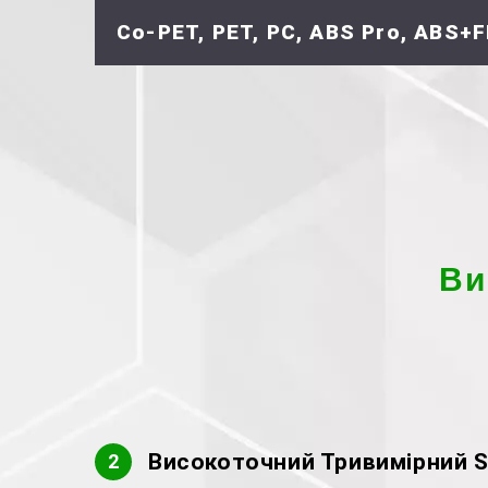
Co-PET, PET, PC, ABS Pro, ABS+F
Ви
Високоточний Тривимірний S
2