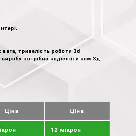
нтері.
 вага, тривалість роботи 3d
у виробу потрібно надіслати нам 3д
Ціна
Ціна
ікрон
12 мікрон