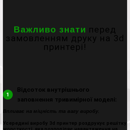
перед
Важливо знати
замовленням друку на 3d
принтері!
Відсоток внутрішнього
1
заповнення тривимірної моделі:
Впливає на міцність та вагу виробу.
Усередині виробу 3d принтер роздрукує решітку
жорсткості, яка розподіляє навантаження на