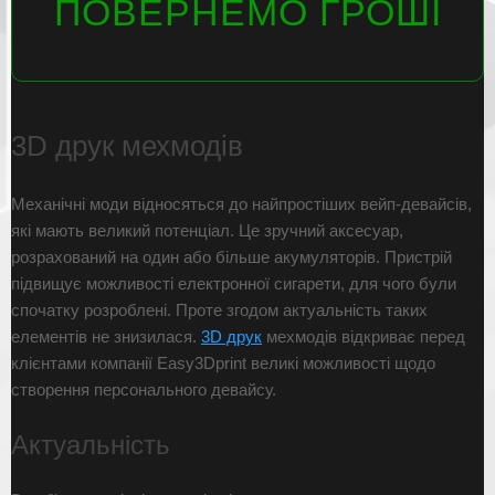
ПОВЕРНЕМО ГРОШІ
3D друк мехмодів
Механічні моди відносяться до найпростіших вейп-девайсів,
які мають великий потенціал. Це зручний аксесуар,
розрахований на один або більше акумуляторів. Пристрій
підвищує можливості електронної сигарети, для чого були
спочатку розроблені. Проте згодом актуальність таких
елементів не знизилася.
3D друк
мехмодів відкриває перед
клієнтами компанії Easy3Dprint великі можливості щодо
створення персонального девайсу.
Актуальність