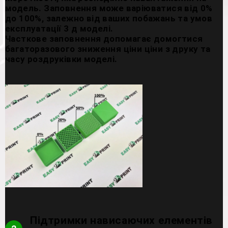
модель. Заповнення може варіюватися від 0%
до 100%, залежно від ваших побажань та умов
експлуатації 3 д моделі.
Часткове заповнення допомагає домогтися
багаторазового зниження ціни ціни з друку та
часу роздруківки моделі.
Підтримки нависаючих елементів