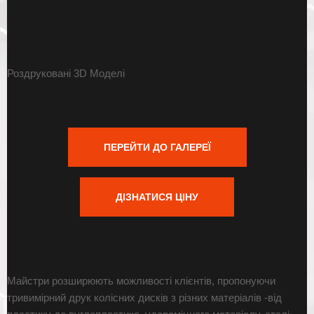
Роздруковані
3D Моделі
ПЕРЕЙТИ ДО ГАЛЕРЕЇ
ДІЗНАТИСЯ ЦІНУ
Майстри розширюють можливості клієнтів, пропонуючи
тривимірний друк колісних дисків з різних матеріалів -від