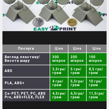
Послуга
Ціна
Ціна
Ціна
Вигляд пластику/
300
200
100
Висота шару
мікрон
мікрон
мікрон
3,5грн/
5 грн/
8,5 грн/
ABS
грам
грам
грам
4 грн/
5,5грн/
10 грн/
PLA, ABS+
грам
грам
грам
Co-PET, PET, PC, ABS
4,5грн/
6,5грн/
11,5грн/
Pro, ABS+FLEX, FLEX
грам
грам
грам