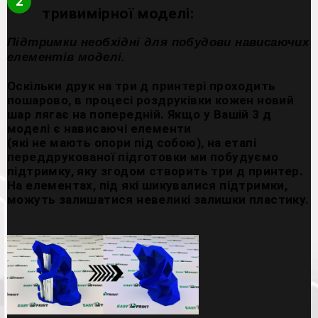
2
тривимірної моделі:
Підтримки необхідні для побудови нависаючих
елементів моделі.
Оскільки друк на три д принтері проходить
пошарово, в процесі роздруківки кожен новий
шар лягає на попередній. Якщо у Вашій 3 д
моделі є нависаючі елементи
(які не мають опори під собою), на етапі
переддрукованої підготовки ми побудуємо
підтримку, яку згодом створить три д принтер.
На елементах, під які шикувалися підтримки,
можуть залишатися невеликі залишки пластику.