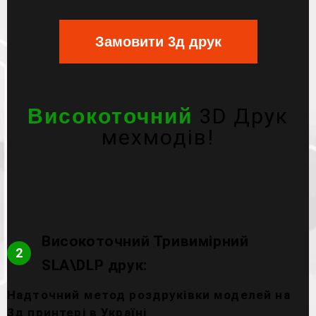
Замовити 3д друк
3D Друк
Високоточний
мехмодів!
Високоточний Тривимірний
2
SLA\DLP друк:
Надточний метод роздруківки моделей на
3д принтері в Україні