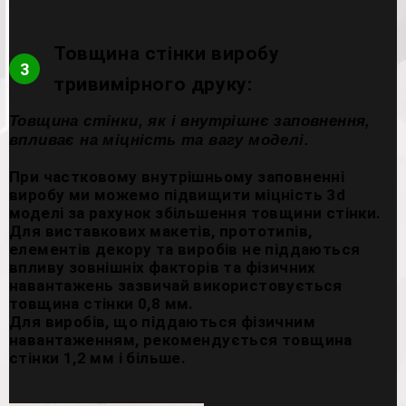
Товщина стінки виробу
3
тривимірного друку:
Товщина стінки, як і внутрішнє заповнення,
впливає на міцність та вагу моделі.
При частковому внутрішньому заповненні
виробу ми можемо підвищити міцність 3d
моделі за рахунок збільшення товщини стінки.
Для виставкових макетів, прототипів,
елементів декору та виробів не піддаються
впливу зовнішніх факторів та фізичних
навантажень зазвичай використовується
товщина стінки 0,8 мм.
Для виробів, що піддаються фізичним
навантаженням, рекомендується товщина
стінки 1,2 мм і більше.