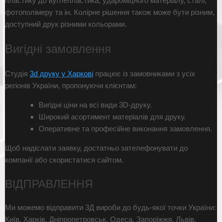
пластику до вуглепластика, удароміцного матеріалу, сталі,
фотополімеру та ін. Колірне рішення також може бути різним,
доступний друк різними кольорами.
Вигідні замовлення
Студія
3d друку у Харкові
працює із замовниками з усіх
регіонів України, пропонуючи клієнтам:
Вигідні ціни на всі види 3D-друку.
Широкий асортимент матеріалів для друку.
Оперативне та професійне виконання замовлення.
Щоб надіслати заявку, достатньо зателефонувати до
компанії або скористатися сайтом.
ВІДПРАВЛЕННЯ
Ми можемо відправити 3Д вироби до будь-якої точки України:
Київ, Харків, Дніпропетровськ, Одеса, Запоріжжя, Львів,