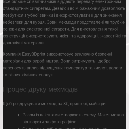
Все більше співвітчизників віддають перевагу електронним
стандартним сигаретам. Девайси всім бажаючим дозволяють
позбутися згубної звички і використовувати її для зниження
небезпеки для курця. Зовні мехмоди представлені як трубки-
основи для електронної сигарети. Для виготовлення такої
конструкції використовують якісні та удароміцні, жаростійкі та
довговічні матеріали.
Компанія Easy3Dprint використовує виключно безпечні
матеріали для виробництва. Вони витримують і добре
переносять вплив підвищених температур та кислот, вологи
та різних хімічних сполук.
Процес друку мехмодів
Щоб роздрукувати мехмод на 3Д-принтері, майстри:
Разом із клієнтами створюють схему. Макет можна
відтворити за фотографією.
Сканують виріб для передачі у спеціальну