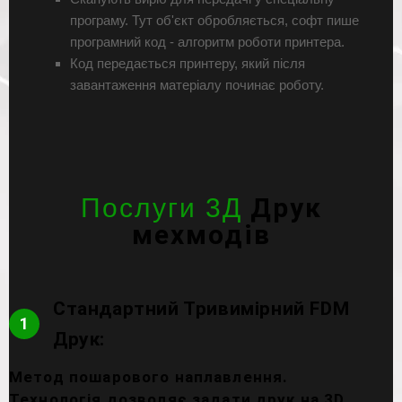
програму. Тут об'єкт обробляється, софт пише
програмний код - алгоритм роботи принтера.
Код передається принтеру, який після
завантаження матеріалу починає роботу.
Друк
Послуги 3Д
мехмодів
Стандартний Тривимірний FDM
1
Друк:
Метод пошарового наплавлення.
Технологія дозволяє задати друк на 3D