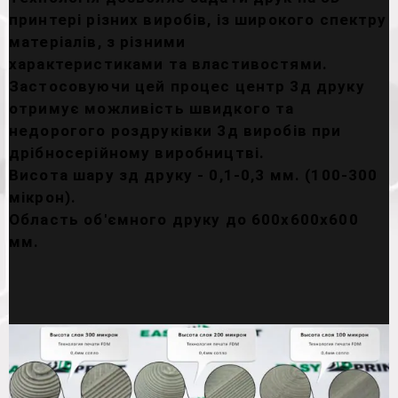
принтері різних виробів, із широкого спектру
матеріалів, з різними
характеристиками та властивостями.
Застосовуючи цей процес центр 3д друку
отримує можливість швидкого та
недорогого роздруківки 3д виробів при
дрібносерійному виробництві.
Висота шару зд друку - 0,1-0,3 мм. (100-300
мікрон).
Область об'ємного друку до 600х600х600
мм.