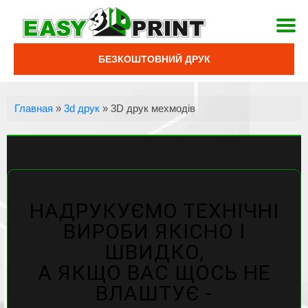
БЕЗКОШТОВНИЙ ДРУК
Главная
»
3d друк
»
3D друк мехмодів
НАДРУКУЄМО ТЕХНІЧНІ
ВИРОБИ ЯКІСНО І
ШВИДКО,
А ЯКЩО ВАС ЩОСЬ НЕ
ВЛАШТУЄ -