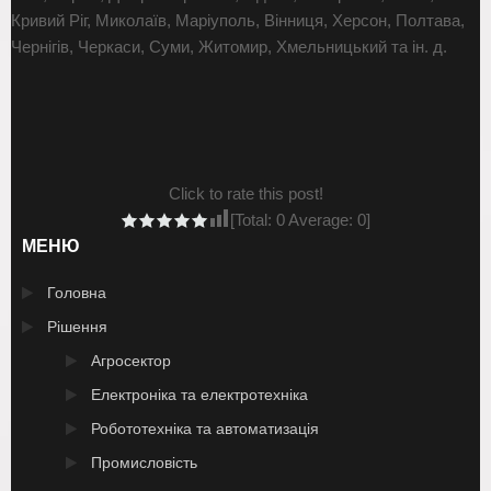
Кривий Ріг, Миколаїв, Маріуполь, Вінниця, Херсон, Полтава,
Чернігів, Черкаси, Суми, Житомир, Хмельницький та ін. д.
Click to rate this post!
[Total:
0
Average:
0
]
МЕНЮ
Головна
Рішення
Агросектор
Електроніка та електротехніка
Робототехніка та автоматизація
Промисловість