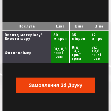
Послуга
Ціна
Ціна
Ціна
Вигляд матеріалу/
50
35
12
Висота шару
мікрон
мікрон
мікрон
Від
Від
Від 8,8
13,2
19,6
Фотополімер
грн/1
грн/1
грн/1
грам
грам
грам
Замовлення 3d Друку