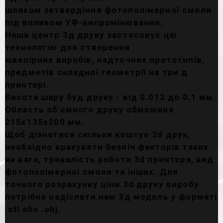
шляхом затвердіння фотополімерної смоли
під впливом УФ-випромінювання.
Наша центр 3д друку застосовує цю
технологію для створення
ювелірних виробів, надточних прототипів,
предметів складної геометрії на три д
принтері.
Висота шару буд друку - від 0.012 до 0.1 мм.
Область об'ємного друку обмежена
215х135х200 мм.
Щоб дізнатися скільки коштує 3d друк,
необхідно врахувати безліч факторів таких
як вага, тривалість роботи 3d принтера, вид
фотополімерної смоли та інших. Для
точного розрахунку ціни 3d друку виробу
потрібно надіслати нам 3д модель у форматі
.stl або .obj.