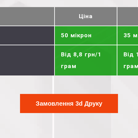
Ціна
50 мікрон
35 м
Від 8,8 грн/1
Від 
грам
гра
Замовлення 3d Друку