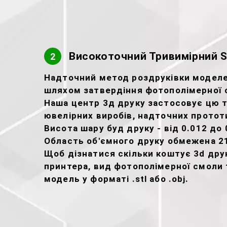
Високоточний Тривимірний S
2
Надточний метод роздруківки моделей
шляхом затвердіння фотополімерної 
Наша центр 3д друку застосовує цю 
ювелірних виробів, надточних прототи
Висота шару буд друку - від 0.012 до 
Область об'ємного друку обмежена 2
Щоб дізнатися скільки коштує 3d друк
принтера, вид фотополімерної смоли т
модель у форматі .stl або .obj.