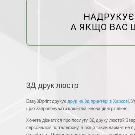
НАДРУКУЄМ
А ЯКЩО ВАС 
3Д друк люстр
Easy3Dprint друкує
друк на 3д принтері в Харкові
, 
щоб запропонувати клієнтам інноваційні рішення.
Хочете дізнатися про послугу 3Д друку люстр? Зверн
персоналом по телефону, а якщо такий варіант не пі
онлайн чат. Помічник проконсультує та прийме зам