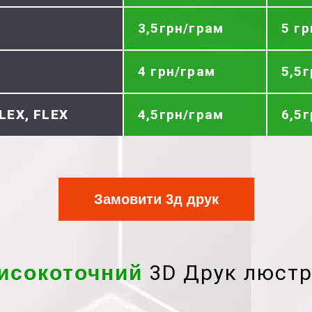
3,5грн/грам
5 г
4 грн/грам
5,5
LEX, FLEX
4,5грн/грам
6,5
Замовити 3д друк
3D Друк люстр
исокоточний