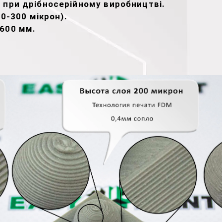
 при дрібносерійному виробництві.
00-300 мікрон).
х600 мм.