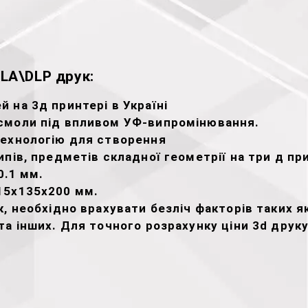
LA\DLP друк:
 на 3д принтері в Україні
смоли під впливом УФ-випромінювання.
технологію для створення
пів, предметів складної геометрії на три д при
0.1 мм.
15х135х200 мм.
, необхідно врахувати безліч факторів таких як
а інших. Для точного розрахунку ціни 3d друк