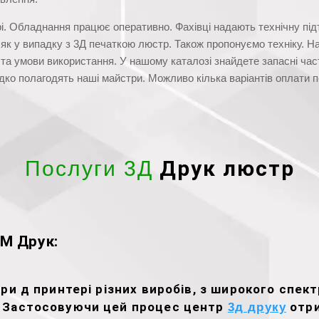
і. Обладнання працює оперативно. Фахівці надають технічну під
 як у випадку з 3Д печаткою люстр. Також пропонуємо техніку. 
та умови використання. У нашому каталозі знайдете запасні час
ко полагодять наші майстри. Можливо кілька варіантів оплати п
Друк люстр
Послуги 3Д
M Друк:
и д принтері різних виробів, з широкого спектр
. Застосовуючи цей процес центр
отри
3д друку