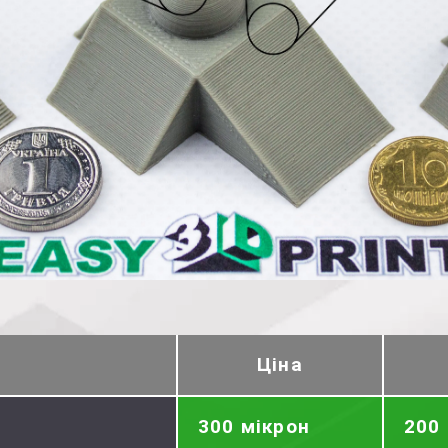
Ціна
300 мікрон
200