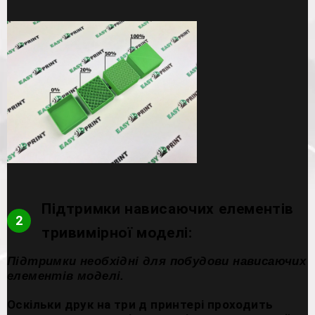
Підтримки нависаючих елементів
2
тривимірної моделі:
Підтримки необхідні для побудови нависаючих
елементів моделі.
Оскільки друк на три д принтері проходить