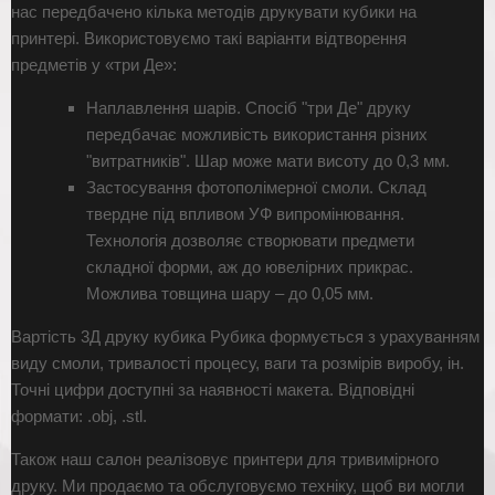
нас передбачено кілька методів друкувати кубики на
принтері. Використовуємо такі варіанти відтворення
предметів у «три Де»:
Наплавлення шарів. Спосіб "три Де" друку
передбачає можливість використання різних
"витратників". Шар може мати висоту до 0,3 мм.
Застосування фотополімерної смоли. Склад
твердне під впливом УФ випромінювання.
Технологія дозволяє створювати предмети
складної форми, аж до ювелірних прикрас.
Можлива товщина шару – до 0,05 мм.
Вартість 3Д друку кубика Рубика формується з урахуванням
виду смоли, тривалості процесу, ваги та розмірів виробу, ін.
Точні цифри доступні за наявності макета. Відповідні
формати: .obj, .stl.
Також наш салон реалізовує принтери для тривимірного
друку. Ми продаємо та обслуговуємо техніку, щоб ви могли