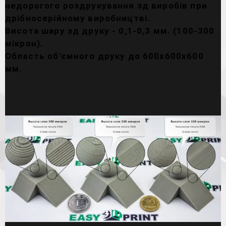
недорогого роздрукування зд виробів при
дрібносерійному виробництві.
Висота шару зд друку - 0,1-0,3 мм. (100-300
мікрон).
Область об'ємного друку до 600х600х600
мм.