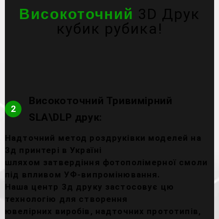
3D Друк
Високоточний
кубик рубика!
Високоточний Тривимірний
2
SLA\DLP друк:
Надточний метод роздруківки моделей на
3д принтері в Україні
шляхом затвердіння фотополімерної смоли
під впливом УФ-випромінювання.
Наша центр 3д друку застосовує цю
технологію для створення
ювелірних виробів, надточних прототипів,