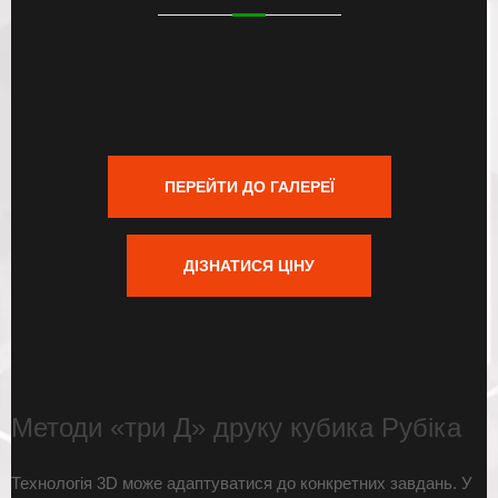
ПЕРЕЙТИ ДО ГАЛЕРЕЇ
ДІЗНАТИСЯ ЦІНУ
Методи «три Д» друку кубика Рубіка
Технологія 3D може адаптуватися до конкретних завдань. У