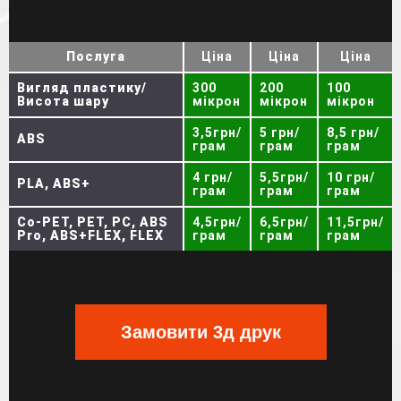
Послуга
Ціна
Ціна
Ціна
Вигляд пластику/
300
200
100
Висота шару
мікрон
мікрон
мікрон
3,5грн/
5 грн/
8,5 грн/
ABS
грам
грам
грам
4 грн/
5,5грн/
10 грн/
PLA, ABS+
грам
грам
грам
Co-PET, PET, PC, ABS
4,5грн/
6,5грн/
11,5грн/
Pro, ABS+FLEX, FLEX
грам
грам
грам
Замовити 3д друк