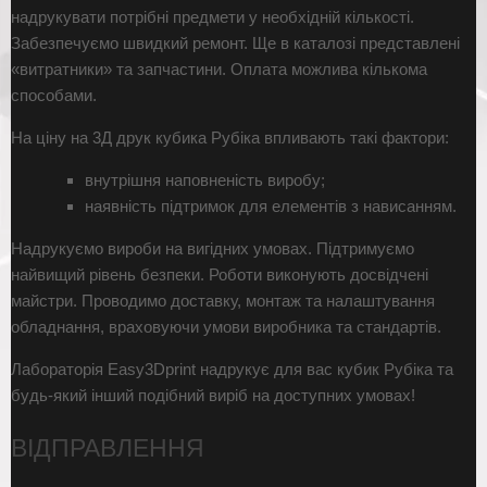
надрукувати потрібні предмети у необхідній кількості.
Забезпечуємо швидкий ремонт. Ще в каталозі представлені
«витратники» та запчастини. Оплата можлива кількома
способами.
На ціну на 3Д друк кубика Рубіка впливають такі фактори:
внутрішня наповненість виробу;
наявність підтримок для елементів з нависанням.
Надрукуємо вироби на вигідних умовах. Підтримуємо
найвищий рівень безпеки. Роботи виконують досвідчені
майстри. Проводимо доставку, монтаж та налаштування
обладнання, враховуючи умови виробника та стандартів.
Лабораторія Easy3Dprint надрукує для вас кубик Рубіка та
будь-який інший подібний виріб на доступних умовах!
ВІДПРАВЛЕННЯ