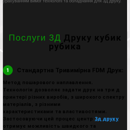
урахуванням вимог технології та обладнання для 3Д друку.
Друку кубик
Послуги 3Д
рубика
Стандартна Тривимірна FDM Друк:
1
Метод пошарового наплавлення.
Технологія дозволяє задати друк на три д
принтері різних виробів, з широкого спектру
матеріалів, з різними
характеристиками та властивостями.
Застосовуючи цей процес центр
3д друку
отримує можливість швидкого та