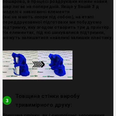
пошарово, в процесі роздруківки кожен новий
шар лягає на попередній. Якщо у Вашій 3 д
моделі є нависаючі елементи
(які не мають опори під собою), на етапі
переддрукованої підготовки ми побудуємо
підтримку, яку згодом створить три д принтер.
На елементах, під які шикувалися підтримки,
можуть залишатися невеликі залишки пластику.
Товщина стінки виробу
3
тривимірного друку:
Товщина стінки, як і внутрішнє заповнення,