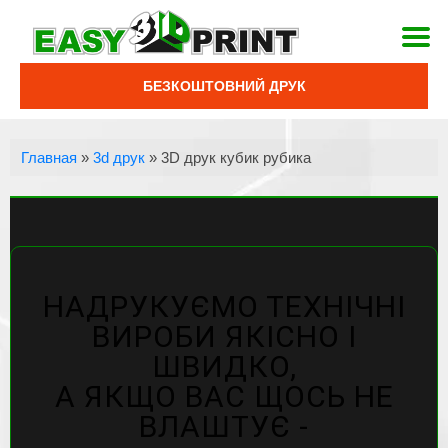
БЕЗКОШТОВНИЙ ДРУК
Главная
»
3d друк
»
3D друк кубик рубика
НАДРУКУЄМО ТЕХНІЧНІ
ВИРОБИ ЯКІСНО І
ШВИДКО,
А ЯКЩО ВАС ЩОСЬ НЕ
ВЛАШТУЄ -