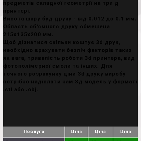
предметів складної геометрії на три д
принтері.
Висота шару буд друку - від 0.012 до 0.1 мм.
Область об'ємного друку обмежена
215х135х200 мм.
Щоб дізнатися скільки коштує 3d друк,
необхідно врахувати безліч факторів таких
як вага, тривалість роботи 3d принтера, вид
фотополімерної смоли та інших. Для
точного розрахунку ціни 3d друку виробу
потрібно надіслати нам 3д модель у форматі
.stl або .obj.
Послуга
Ціна
Ціна
Ціна