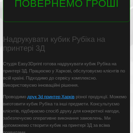
ПОВЕРНЕМО ГРОШІ
Надрукувати кубик Рубіка на
принтері 3Д
Студія Easy3Dprint готова надрукувати кубик Рубіка на
принтері 3Д. Працюємо у Харкові, обслуговуємо клієнтів по
всій країні. Підходимо до сервісу комплексно.
Використовуємо інноваційні рішення.
Проводимо
друк 3d принтер Харків
різної продукції. Можемо
виготовити кубик Рубіка та інші предмети. Консультуємо
клієнтів, підбираємо спосіб друку для конкретної нагоди,
забезпечуємо оперативне виконання замовлень. Ми
допоможемо створити кубик на принтері 3Д за всіма
правилами.