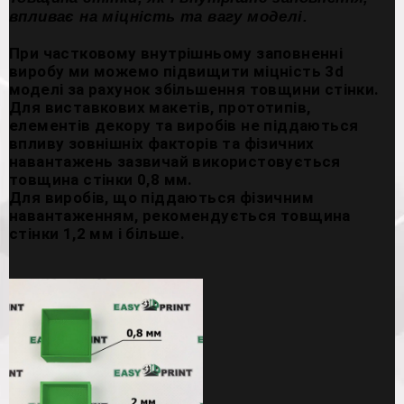
впливає на міцність та вагу моделі.
При частковому внутрішньому заповненні
виробу ми можемо підвищити міцність 3d
моделі за рахунок збільшення товщини стінки.
Для виставкових макетів, прототипів,
елементів декору та виробів не піддаються
впливу зовнішніх факторів та фізичних
навантажень зазвичай використовується
товщина стінки 0,8 мм.
Для виробів, що піддаються фізичним
навантаженням, рекомендується товщина
стінки 1,2 мм і більше.