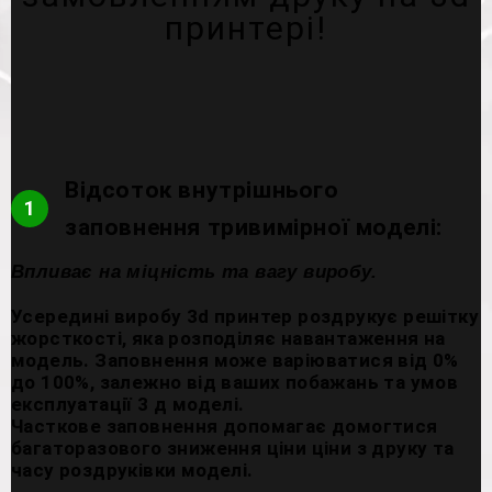
принтері!
Відсоток внутрішнього
1
заповнення тривимірної моделі:
Впливає на міцність та вагу виробу.
Усередині виробу 3d принтер роздрукує решітку
жорсткості, яка розподіляє навантаження на
модель. Заповнення може варіюватися від 0%
до 100%, залежно від ваших побажань та умов
експлуатації 3 д моделі.
Часткове заповнення допомагає домогтися
багаторазового зниження ціни ціни з друку та
часу роздруківки моделі.