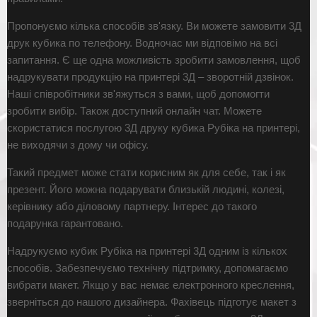
Пропонуємо кілька способів зв'язку. Ви можете замовити 3Д
друк кубика по телефону. Водночас ми відповімо на всі
запитання. Є ще одна можливість зробити замовлення, щоб
надрукувати продукцію на принтері 3Д – зворотній дзвінок.
Наші співробітники зв'яжуться з вами, щоб допомогти
зробити вибір. Також доступний онлайн чат. Можете
скористатися послугою 3Д друку кубика Рубіка на принтері,
не виходячи з дому чи офісу.
Такий предмет може стати корисним як для себе, так і як
презент. Його можна подарувати близькій людині, колезі,
керівнику або діловому партнеру. Інтерес до такого
подарунка гарантовано.
Надрукуємо кубик Рубіка на принтері 3Д одним із кількох
способів. Забезпечуємо технічну підтримку, допомагаємо
вибрати макет. Якщо у вас немає електронного креслення,
зверніться до нашого дизайнера. Фахівець підготує макет з