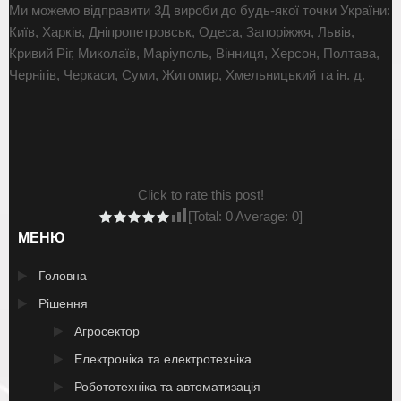
Ми можемо відправити 3Д вироби до будь-якої точки України:
Київ, Харків, Дніпропетровськ, Одеса, Запоріжжя, Львів,
Кривий Ріг, Миколаїв, Маріуполь, Вінниця, Херсон, Полтава,
Чернігів, Черкаси, Суми, Житомир, Хмельницький та ін. д.
Click to rate this post!
[Total:
0
Average:
0
]
МЕНЮ
Головна
Рішення
Агросектор
Електроніка та електротехніка
Робототехніка та автоматизація