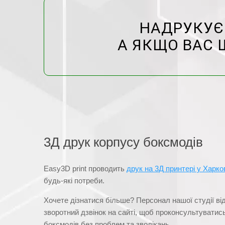
НАДРУКУЄМ
А ЯКЩО ВАС 
3Д друк корпусу боксмодів
Easy3D print проводить
друк на 3Д принтері у Харко
будь-які потреби.
Хочете дізнатися більше? Персонал нашої студії ві
зворотний дзвінок на сайті, щоб проконсультувати
боксмодів без проблем та зволікань.