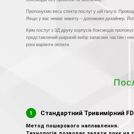
Пропонуємо весь спектр послуг у цій галузі. Провод
Якщо у вас немає макету – допоможе дизайнер. Його 
Крім послуг з 3Д друку корпусів боксмодів пропонуєм
представлений широкий вибір запасних частин і «ви
різні варіанти оплати.
Пос
Стандартний Тривимірний FD
1
Метод пошарового наплавлення.
Технологія дозволяє задати друк на тр