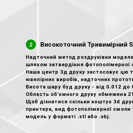
Високоточний Тривимірний S
2
Надточний метод роздруківки моделей
шляхом затвердіння фотополімерної 
Наша центр 3д друку застосовує цю 
ювелірних виробів, надточних прототи
Висота шару буд друку - від 0.012 до 
Область об'ємного друку обмежена 2
Щоб дізнатися скільки коштує 3d друк
принтера, вид фотополімерної смоли т
модель у форматі .stl або .obj.