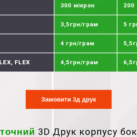
300 мікрон
200
3,5грн/грам
5 г
4 грн/грам
5,5
LEX, FLEX
4,5грн/грам
6,5
Замовити 3д друк
3D Друк корпусу бок
точний