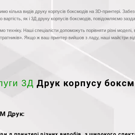
имо кілька видів друку корпусів боксмодів на 3D-принтері. Забе
вартість, як і 3Д друку корпусів боксмодів, повідомляємо зазда
о техніку. Наші спеціалісти допоможуть порівняти різні моделі, 
тратників». Якщо ж ваш принтер вийшов з ладу, наші майстри ві
Друк корпусу боксм
луги 3Д
M Друк:
и д принтері різних виробів, з широкого спектр