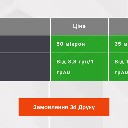
Ціна
50 мікрон
35 м
Від 8,8 грн/1
Від 
грам
гра
Замовлення 3d Друку