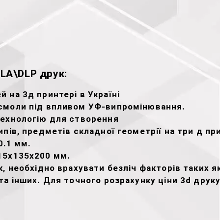
LA\DLP друк:
 на 3д принтері в Україні
смоли під впливом УФ-випромінювання.
технологію для створення
пів, предметів складної геометрії на три д при
0.1 мм.
15х135х200 мм.
, необхідно врахувати безліч факторів таких як
а інших. Для точного розрахунку ціни 3d друк