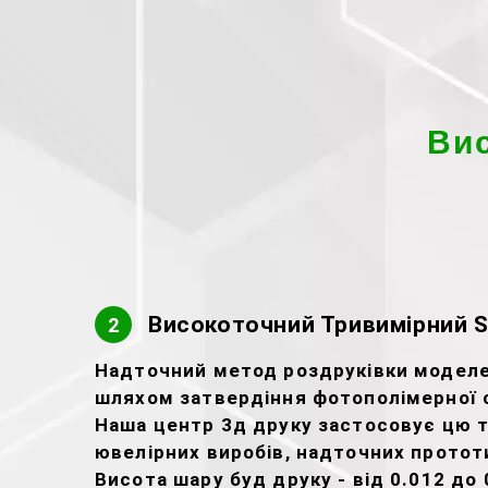
Ви
Високоточний Тривимірний S
2
Надточний метод роздруківки моделей
шляхом затвердіння фотополімерної 
Наша центр 3д друку застосовує цю 
ювелірних виробів, надточних прототи
Висота шару буд друку - від 0.012 до 