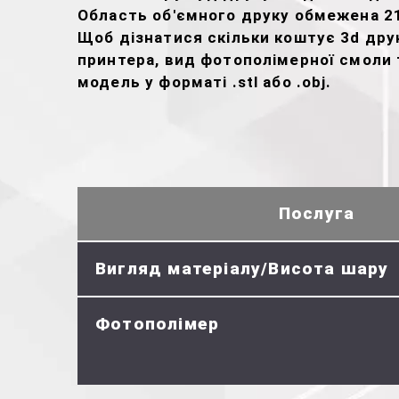
Область об'ємного друку обмежена 2
Щоб дізнатися скільки коштує 3d друк
принтера, вид фотополімерної смоли т
модель у форматі .stl або .obj.
Послуга
Вигляд матеріалу/Висота шару
Фотополімер