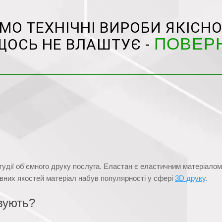
О ТЕХНІЧНІ ВИРОБИ ЯКІСНО
ПОВЕР
ЩОСЬ НЕ ВЛАШТУЄ -
удії об'ємного друку послуга. Еластан є еластичним матеріалом
ивних якостей матеріал набув популярності у сфері
3D друку
.
вують?