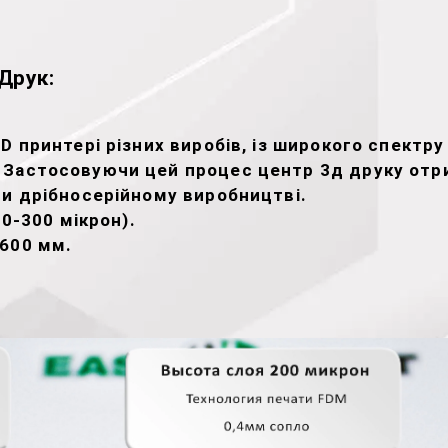
Друк:
 принтері різних виробів, із широкого спектру 
 Застосовуючи цей процес центр 3д друку отр
ри дрібносерійному виробництві.
00-300 мікрон).
х600 мм.