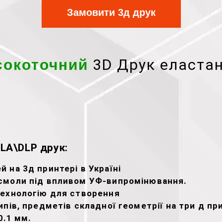
Замовити 3д друк
3D Друк еласта
сокоточний
LA\DLP друк:
 на 3д принтері в Україні
смоли під впливом УФ-випромінювання.
технологію для створення
пів, предметів складної геометрії на три д при
0.1 мм.