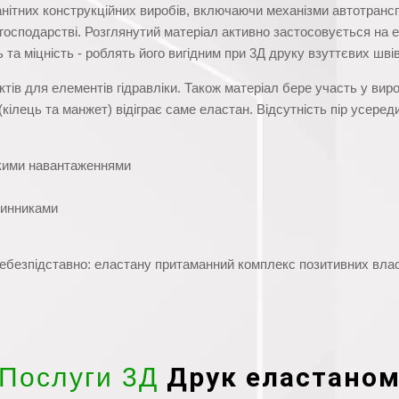
анітних конструкційних виробів, включаючи механізми автотранс
господарстві. Розглянутий матеріал активно застосовується на 
ь та міцність - роблять його вигідним при 3Д друку взуттєвих швів
ів для елементів гідравліки. Також матеріал бере участь у вир
кілець та манжет) відіграє саме еластан. Відсутність пір усере
икими навантаженнями
чинниками
ебезпідставно: еластану притаманний комплекс позитивних вла
Друк еластано
Послуги 3Д