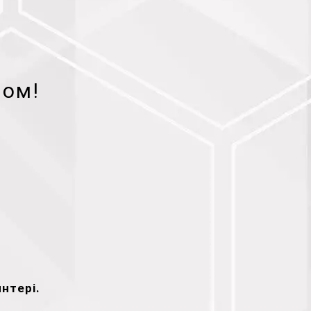
ном!
нтері.