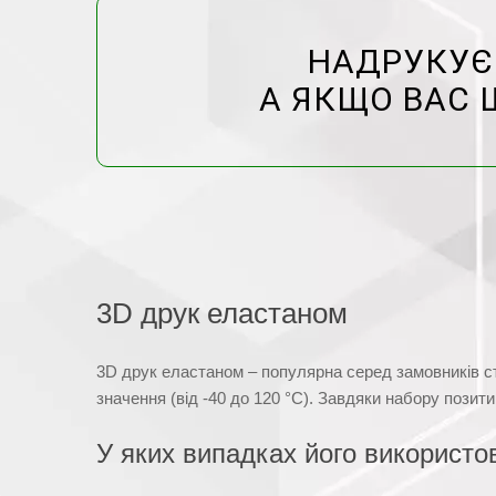
НАДРУКУЄМ
А ЯКЩО ВАС 
3D друк еластаном
3D друк еластаном – популярна серед замовників ст
значення (від -40 до 120 °C). Завдяки набору позит
У яких випадках його використо