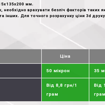
15х135х200 мм.
, необхідно врахувати безліч факторів таких як
а інших. Для точного розрахунку ціни 3d друк
Ціна
50 мікрон
35 м
Від 8,8 грн/1
Від 
грам
гра