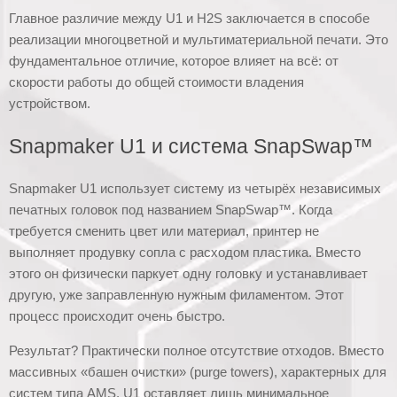
Главное различие между U1 и H2S заключается в способе
реализации многоцветной и мультиматериальной печати. Это
фундаментальное отличие, которое влияет на всё: от
скорости работы до общей стоимости владения
устройством.
Snapmaker U1 и система SnapSwap™
Snapmaker U1 использует систему из четырёх независимых
печатных головок под названием SnapSwap™. Когда
требуется сменить цвет или материал, принтер не
выполняет продувку сопла с расходом пластика. Вместо
этого он физически паркует одну головку и устанавливает
другую, уже заправленную нужным филаментом. Этот
процесс происходит очень быстро.
Результат? Практически полное отсутствие отходов. Вместо
массивных «башен очистки» (purge towers), характерных для
систем типа AMS, U1 оставляет лишь минимальное