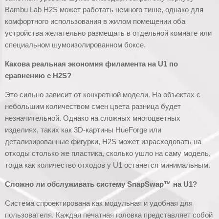
Bambu Lab H2S может работать немного тише, однако для
комфортного использования в жилом помещении оба
устройства желательно размещать в отдельной комнате или
специальном шумоизолированном боксе.
Какова реальная экономия филамента на U1 по
сравнению с H2S?
Это сильно зависит от конкретной модели. На объектах с
небольшим количеством смен цвета разница будет
незначительной. Однако на сложных многоцветных
изделиях, таких как 3D-картины HueForge или
детализированные фигурки, H2S может израсходовать на
отходы столько же пластика, сколько ушло на саму модель,
тогда как количество отходов у U1 останется минимальным.
Сложно ли обслуживать систему SnapSwap™ на U1?
Система спроектирована как модульная и удобная для
пользователя. Каждая печатная головка представляет собой