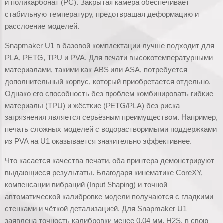
и поликарбонат (PC). Закрытая камера обеспечивает
стабильную температуру, предотвращая деформацию и
расслоение моделей.
Snapmaker U1 в базовой комплектации лучше подходит для
PLA, PETG, TPU и PVA. Для печати высокотемпературными
материалами, такими как ABS или ASA, потребуется
дополнительный корпус, который приобретается отдельно.
Однако его способность без проблем комбинировать гибкие
материалы (TPU) и жёсткие (PETG/PLA) без риска
загрязнения является серьёзным преимуществом. Например,
печать сложных моделей с водорастворимыми поддержками
из PVA на U1 оказывается значительно эффективнее.
Что касается качества печати, оба принтера демонстрируют
выдающиеся результаты. Благодаря кинематике CoreXY,
компенсации вибраций (Input Shaping) и точной
автоматической калибровке модели получаются с гладкими
стенками и чёткой детализацией. Для Snapmaker U1
заявлена точность калибровки менее 0,04 мм. H2S, в свою