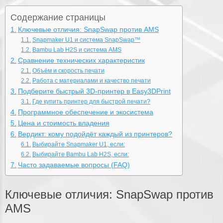
Содержание страницы
Ключевые отличия: SnapSwap против AMS
Snapmaker U1 и система SnapSwap™
Bambu Lab H2S и система AMS
Сравнение технических характеристик
Объём и скорость печати
Работа с материалами и качество печати
Подберите быстрый 3D-принтер в Easy3DPrint
Где купить принтер для быстрой печати?
Программное обеспечение и экосистема
Цена и стоимость владения
Вердикт: кому подойдёт каждый из принтеров?
Выбирайте Snapmaker U1, если:
Выбирайте Bambu Lab H2S, если:
Часто задаваемые вопросы (FAQ)
Ключевые отличия: SnapSwap против
AMS