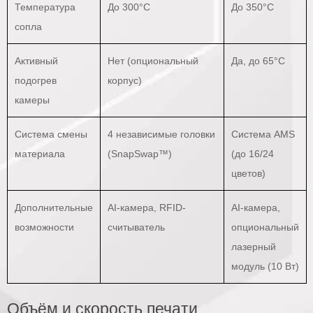
Температура
До 300°C
До 350°C
сопла
Активный
Нет (опциональный
Да, до 65°C
подогрев
корпус)
камеры
Система смены
4 независимые головки
Система AMS
материала
(SnapSwap™)
(до 16/24
цветов)
Дополнительные
AI-камера, RFID-
AI-камера,
возможности
считыватель
опциональный
лазерный
модуль (10 Вт)
Объём и скорость печати