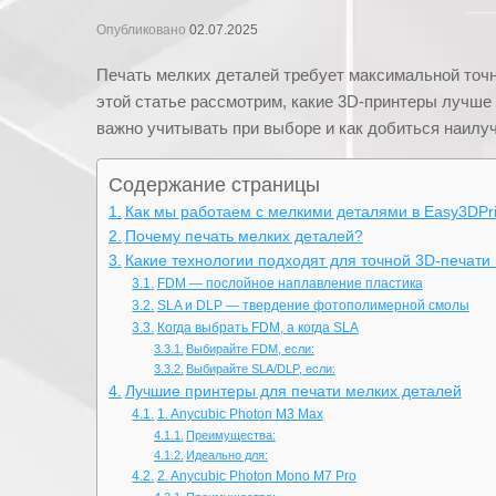
Опубликовано
02.07.2025
Печать мелких деталей требует максимальной точн
этой статье рассмотрим, какие 3D-принтеры лучше
важно учитывать при выборе и как добиться наилуч
Содержание страницы
Как мы работаем с мелкими деталями в Easy3DPri
Почему печать мелких деталей?
Какие технологии подходят для точной 3D-печати
FDM — послойное наплавление пластика
SLA и DLP — твердение фотополимерной смолы
Когда выбрать FDM, а когда SLA
Выбирайте FDM, если:
Выбирайте SLA/DLP, если:
Лучшие принтеры для печати мелких деталей
1. Anycubic Photon M3 Max
Преимущества:
Идеально для:
2. Anycubic Photon Mono M7 Pro