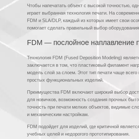
Чтобы напечатать объект с высокой точностью, од
играет выбранная технология печати. На современ
FDM и SLA/DLP, каждый из которых имеет свои осо
помогает сделать правильный выбор оборудования 
FDM — послойное наплавление 
Технология FDM (Fused Deposition Modeling) являе
заключается в том, что пластиковый филамент нагр
модель слой за слоем. Этот тип печати чаще всего
простых функциональных изделий.
Преимущества FDM включают широкий выбор доступ
для новичков, возможность создания прочных быто
точность при печати мелких объектов, видимые сло
и механическим настройкам.
FDM подойдет для изделий, где критичной является
учебных целей и недорогого прототипирования.