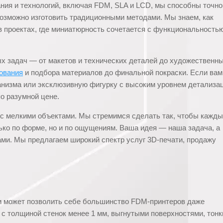
ния и технологий, включая FDM, SLA и LCD, мы способны точно
озможно изготовить традиционными методами. Мы знаем, как
 проектах, где миниатюрность сочетается с функциональность
х задач — от макетов и технических деталей до художественн
ования
и подбора материалов до финальной покраски. Если вам
анизма или эксклюзивную фигурку с высоким уровнем детализа
о разумной цене.
 с мелкими объектами. Мы стремимся сделать так, чтобы кажд
ко по форме, но и по ощущениям. Ваша идея — наша задача, а
ами. Мы предлагаем широкий спектр услуг 3D-печати, продажу
и может позволить себе большинство FDM-принтеров даже
ях с толщиной стенок менее 1 мм, выгнутыми поверхностями, тон