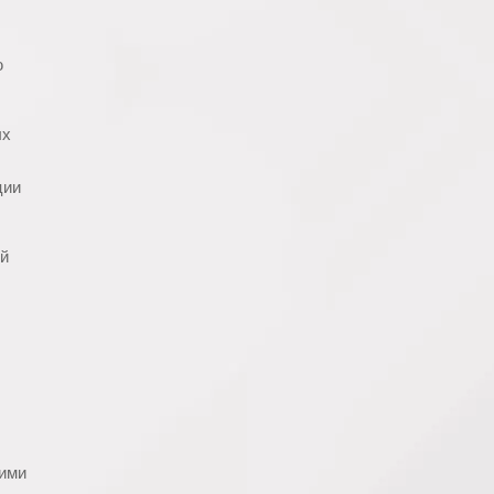
ю
ых
ции
ый
кими