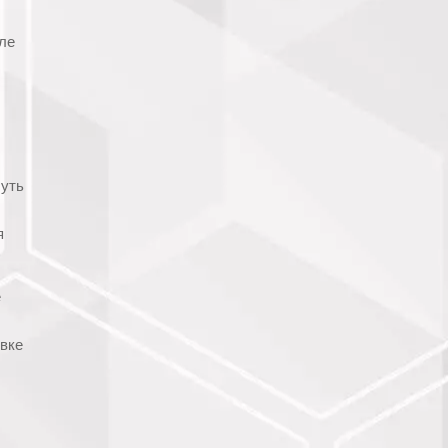
ле
суть
я
е
овке