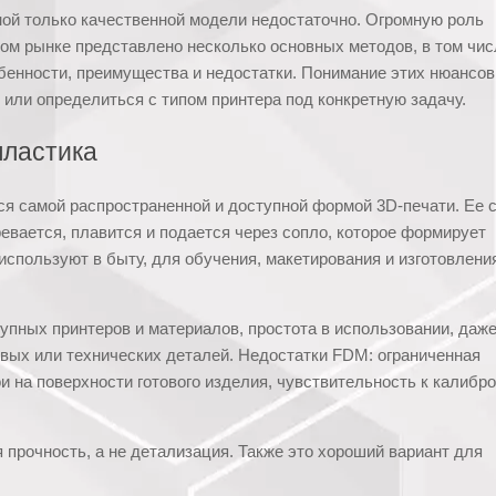
ной только качественной модели недостаточно. Огромную роль
ном рынке представлено несколько основных методов, в том чис
бенности, преимущества и недостатки. Понимание этих нюансов
или определиться с типом принтера под конкретную задачу.
пластика
тся самой распространенной и доступной формой 3D-печати. Ее 
евается, плавится и подается через сопло, которое формирует
 используют в быту, для обучения, макетирования и изготовлени
ных принтеров и материалов, простота в использовании, даж
вых или технических деталей. Недостатки FDM: ограниченная
и на поверхности готового изделия, чувствительность к калибр
 прочность, а не детализация. Также это хороший вариант для