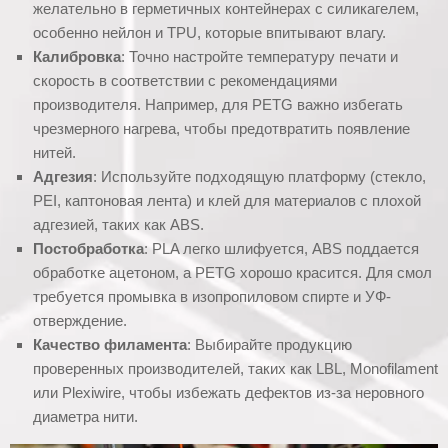
желательно в герметичных контейнерах с силикагелем,
особенно нейлон и TPU, которые впитывают влагу.
Калибровка
: Точно настройте температуру печати и
скорость в соответствии с рекомендациями
производителя. Например, для PETG важно избегать
чрезмерного нагрева, чтобы предотвратить появление
нитей.
Адгезия
: Используйте подходящую платформу (стекло,
PEI, каптоновая лента) и клей для материалов с плохой
адгезией, таких как ABS.
Постобработка
: PLA легко шлифуется, ABS поддается
обработке ацетоном, а PETG хорошо красится. Для смол
требуется промывка в изопропиловом спирте и УФ-
отверждение.
Качество филамента
: Выбирайте продукцию
проверенных производителей, таких как LBL, Monofilament
или Plexiwire, чтобы избежать дефектов из-за неровного
диаметра нити.