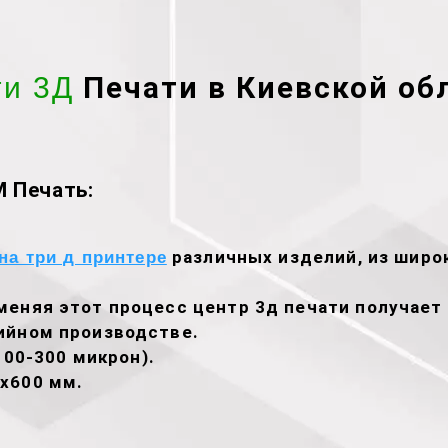
Печати в Киевской об
ги 3Д
 Печать:
различных изделий, из широк
на три д принтере
меняя этот процесс центр 3д печати получае
ийном производстве.
100-300 микрон).
х600 мм.