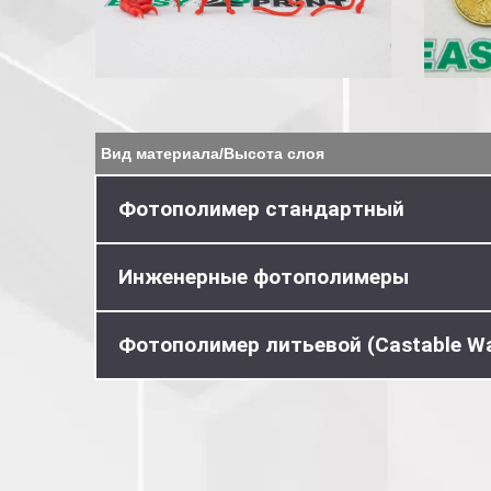
Вид материала/Высота слоя
Фотополимер стандартный
Инженерные фотополимеры
Фотополимер литьевой (Castable W