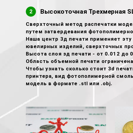
Высокоточная Трехмерная SL
2
Сверхточный метод распечатки модел
путем затвердевания фотополимерно
Наша центр 3д печати применяет эту
ювелирных изделий, сверхточных про
Высота слоя зд печати - от 0.012 до 0
Область объемной печати ограничена
Чтобы узнать сколько стоит 3d печа
принтера, вид фотополимерной смолы
модель в формате .stl или .obj.