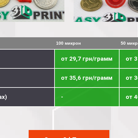
100 микрон
50 микр
от 29,7 грн/грамм
от 3
от 35,6 грн/грамм
от 
ax)
-
от 4