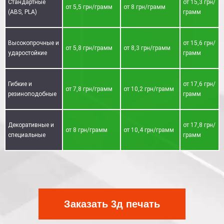
Стандартные
от 15,3 грн/
от 5,5 грн/грамм
от 8 грн/грамм
(ABS, PLA)
грамм
Высокопрочные и
от 15,6 грн/
от 5,8 грн/грамм
от 8,3 грн/грамм
ударостойкие
грамм
Гибкие и
от 17,6 грн/
от 7,8 грн/грамм
от 10,2 грн/грамм
резиноподобные
грамм
Декоративные и
от 17,8 грн/
от 8 грн/грамм
от 10,4 грн/грамм
специальные
грамм
Заказать 3д печать