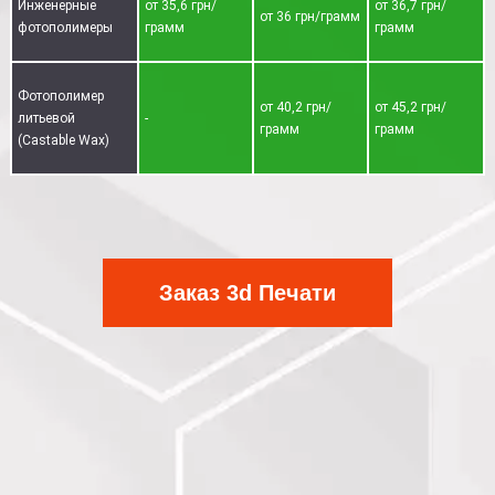
Инженерные
от 35,6 грн/
от 36,7 грн/
от 36 грн/грамм
фотополимеры
грамм
грамм
Фотополимер
от 40,2 грн/
от 45,2 грн/
литьевой
-
грамм
грамм
(Castable Wax)
Заказ 3d Печати