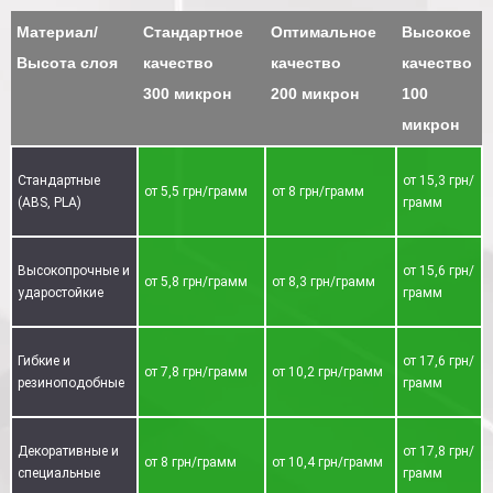
Материал/
Стандартное
Оптимальное
Высокое
Высота слоя
качество
качество
качество
300 микрон
200 микрон
100
микрон
Стандартные
от 15,3 грн/
от 5,5 грн/грамм
от 8 грн/грамм
(ABS, PLA)
грамм
Высокопрочные и
от 15,6 грн/
от 5,8 грн/грамм
от 8,3 грн/грамм
ударостойкие
грамм
Гибкие и
от 17,6 грн/
от 7,8 грн/грамм
от 10,2 грн/грамм
резиноподобные
грамм
Декоративные и
от 17,8 грн/
от 8 грн/грамм
от 10,4 грн/грамм
специальные
грамм