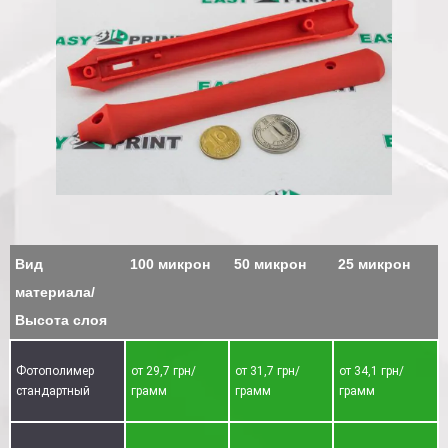
Вид
100 микрон
50 микрон
25 микрон
материала/
Высота слоя
Фотополимер
от 29,7 грн/
от 31,7 грн/
от 34,1 грн/
стандартный
грамм
грамм
грамм