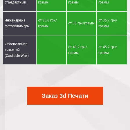
стандартный
грамм
грамм
грамм
Инженерные
от 35,6 грн/
от 36,7 грн/
от 36 грн/грамм
фотополимеры
грамм
грамм
Фотополимер
от 40,2 грн/
от 45,2 грн/
литьевой
-
грамм
грамм
(Castable Wax)
Заказ 3d Печати