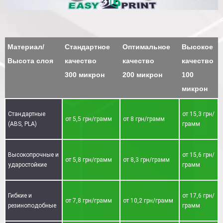
Материал/
Стандартное
Оптимальное
Высокое
Высота слоя
качество
качество
качество
300 микрон
200 микрон
100
микрон
Стандартные
от 15,3 грн/
от 5,5 грн/грамм
от 8 грн/грамм
(ABS, PLA)
грамм
Высокопрочные и
от 15,6 грн/
от 5,8 грн/грамм
от 8,3 грн/грамм
ударостойкие
грамм
Гибкие и
от 17,6 грн/
от 7,8 грн/грамм
от 10,2 грн/грамм
резиноподобные
грамм