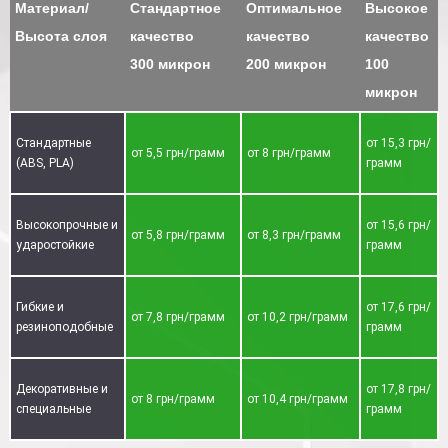
Материал/
Стандартное
Оптимальное
Высокое
Высота слоя
качество
качество
качество
300 микрон
200 микрон
100
микрон
Стандартные
от 15,3 грн/
от 5,5 грн/грамм
от 8 грн/грамм
(ABS, PLA)
грамм
Высокопрочные и
от 15,6 грн/
от 5,8 грн/грамм
от 8,3 грн/грамм
ударостойкие
грамм
Гибкие и
от 17,6 грн/
от 7,8 грн/грамм
от 10,2 грн/грамм
резиноподобные
грамм
Декоративные и
от 17,8 грн/
от 8 грн/грамм
от 10,4 грн/грамм
специальные
грамм