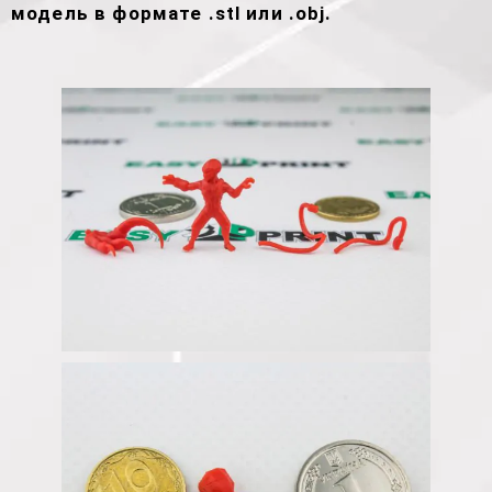
модель в формате .stl или .obj.