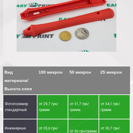
Вид
100 микрон
50 микрон
25 микрон
материала/
Высота слоя
Фотополимер
от 29,7 грн/
от 31,7 грн/
от 34,1 грн/
стандартный
грамм
грамм
грамм
Инженерные
от 35,6 грн/
от 36,7 грн/
от 36 грн/грамм