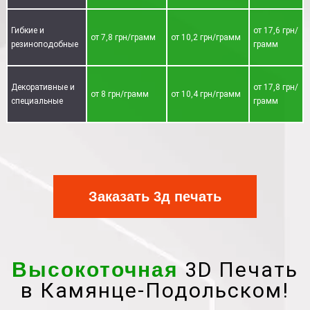
Гибкие и
от 17,6 грн/
от 7,8 грн/грамм
от 10,2 грн/грамм
резиноподобные
грамм
Декоративные и
от 17,8 грн/
от 8 грн/грамм
от 10,4 грн/грамм
специальные
грамм
Заказать 3д печать
3D Печать
Высокоточная
в Камянце-Подольском!