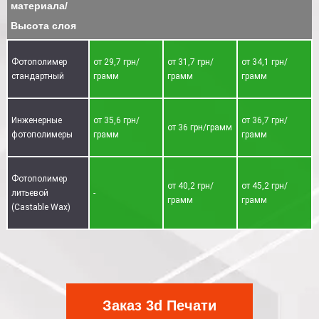
материала/
Высота слоя
Фотополимер
от 29,7 грн/
от 31,7 грн/
от 34,1 грн/
стандартный
грамм
грамм
грамм
Инженерные
от 35,6 грн/
от 36,7 грн/
от 36 грн/грамм
фотополимеры
грамм
грамм
Фотополимер
от 40,2 грн/
от 45,2 грн/
литьевой
-
грамм
грамм
(Castable Wax)
Заказ 3d Печати