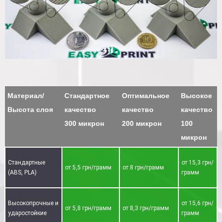
Материал/
Стандартное
Оптимальное
Высокое
Высота слоя
качество
качество
качество
300 микрон
200 микрон
100
микрон
Стандартные
от 15,3 грн/
от 5,5 грн/грамм
от 8 грн/грамм
(ABS, PLA)
грамм
Высокопрочные и
от 15,6 грн/
от 5,8 грн/грамм
от 8,3 грн/грамм
ударостойкие
грамм