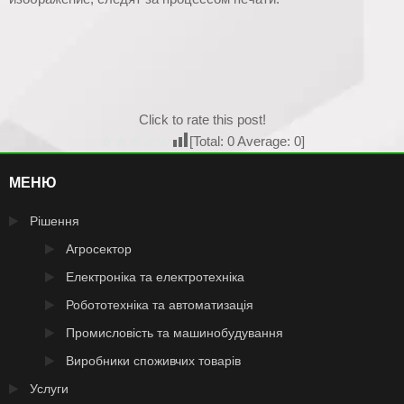
Click to rate this post!
[Total:
0
Average:
0
]
МЕНЮ
Рішення
Агросектор
Електроніка та електротехніка
Робототехніка та автоматизація
Промисловість та машинобудування
Виробники споживчих товарів
Услуги