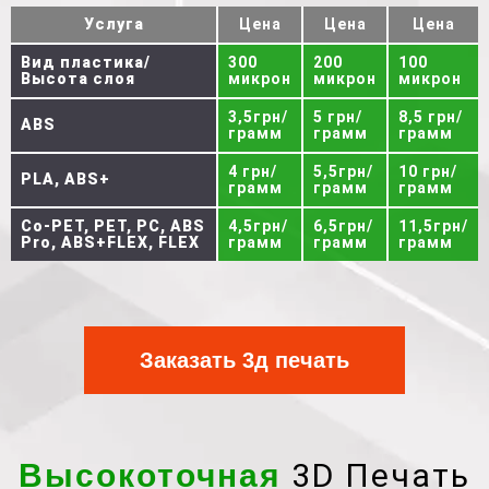
Услуга
Цена
Цена
Цена
Вид пластика/
300
200
100
Высота слоя
микрон
микрон
микрон
3,5грн/
5 грн/
8,5 грн/
ABS
грамм
грамм
грамм
4 грн/
5,5грн/
10 грн/
PLA, ABS+
грамм
грамм
грамм
Co-PET, PET, PC, ABS
4,5грн/
6,5грн/
11,5грн/
Pro, ABS+FLEX, FLEX
грамм
грамм
грамм
Заказать 3д печать
3D Печать
Высокоточная