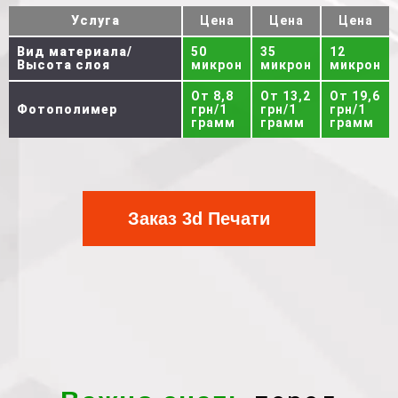
Услуга
Цена
Цена
Цена
Вид материала/
50
35
12
Высота слоя
микрон
микрон
микрон
От 8,8
От 13,2
От 19,6
Фотополимер
грн/1
грн/1
грн/1
грамм
грамм
грамм
Заказ 3d Печати