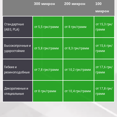
300 микрон
200 микрон
100
микрон
Стандартные
от 15,3 грн/
от 5,5 грн/грамм
от 8 грн/грамм
(ABS, PLA)
грамм
Высокопрочные и
от 15,6 грн/
от 5,8 грн/грамм
от 8,3 грн/грамм
ударостойкие
грамм
Гибкие и
от 17,6 грн/
от 7,8 грн/грамм
от 10,2 грн/грамм
резиноподобные
грамм
Декоративные и
от 17,8 грн/
от 8 грн/грамм
от 10,4 грн/грамм
специальные
грамм