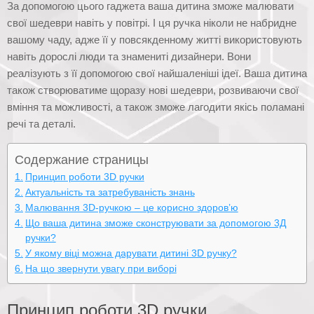
За допомогою цього гаджета ваша дитина зможе малювати
свої шедеври навіть у повітрі. І ця ручка ніколи не набридне
вашому чаду, адже її у повсякденному житті використовують
навіть дорослі люди та знамениті дизайнери. Вони
реалізують з її допомогою свої найшаленіші ідеї. Ваша дитина
також створюватиме щоразу нові шедеври, розвиваючи свої
вміння та можливості, а також зможе лагодити якісь поламані
речі та деталі.
Содержание страницы
Принцип роботи 3D ручки
Актуальність та затребуваність знань
Малювання 3D-ручкою – це корисно здоров’ю
Що ваша дитина зможе сконструювати за допомогою 3Д
ручки?
У якому віці можна дарувати дитині 3D ручку?
На що звернути увагу при виборі
Принцип роботи 3D ручки