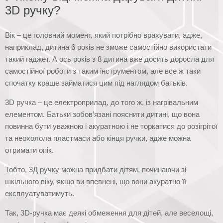
3D ручку?
Вік – це головний момент, який потрібно врахувати, адже,
наприклад, дитина 6 років не зможе самостійно використати
такий гаджет. А ось років з 8 дитина вже досить доросла для
самостійної роботи з таким інструментом, але все ж таки
спочатку краще займатися цим під наглядом батьків.
3D ручка – це електроприлад, до того ж, із нагрівальним
елементом. Батьки зобов’язані пояснити дитині, що вона
повинна бути уважною і акуратною і не торкатися до розігрітої
та неохолола пластмаси або кінця ручки, адже можна
отримати опік.
Тобто, 3Д ручку можна придбати дітям, починаючи зі
шкільного віку, якщо ви впевнені, що вони акуратно її
експлуатуватимуть.
Так, 3D-ручка має деякі обмеження для дітей, але веселощі,