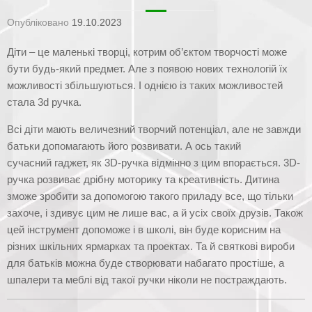
Опубліковано
19.10.2023
Діти – це маленькі творці, котрим об’єктом творчості може
бути будь-який предмет. Але з появою нових технологій їх
можливості збільшуються. І однією із таких можливостей
стала 3d ручка.
Всі діти мають величезний творчий потенціал, але не завжди
батьки допомагають його розвивати. А ось такий
сучасний гаджет, як 3D-ручка відмінно з цим впорається. 3D-
ручка розвиває дрібну моторику та креативність. Дитина
зможе зробити за допомогою такого приладу все, що тільки
захоче, і здивує цим не лише вас, а й усіх своїх друзів. Також
цей інструмент допоможе і в школі, він буде корисним на
різних шкільних ярмарках та проектах. Та й святкові вироби
для батьків можна буде створювати набагато простіше, а
шпалери та меблі від такої ручки ніколи не постраждають.