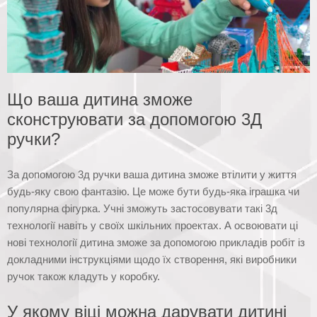
Що ваша дитина зможе
сконструювати за допомогою 3Д
ручки?
За допомогою 3д ручки ваша дитина зможе втілити у життя
будь-яку свою фантазію. Це може бути будь-яка іграшка чи
популярна фігурка. Учні зможуть застосовувати такі 3д
технології навіть у своїх шкільних проектах. А освоювати ці
нові технології дитина зможе за допомогою прикладів робіт із
докладними інструкціями щодо їх створення, які виробники
ручок також кладуть у коробку.
У якому віці можна дарувати дитині