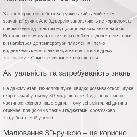
Загалом принцип роботи 3д ручки такий самий, як і у
звичайної ручки. Але 3д версію заправляють не чорнилом, а
спеціальним 3д пластиком, що йде разом із нею в наборі.
Вставивши в ручку пластик, вам необхідно дочекатися, поки
він нагріється до температури плавлення і легко
видавлюватиметься назовні, а на повітрі він відразу
застигатиме. Саме так ви зможете малювати.
Актуальність та затребуваність знань
На даному етапі технології дуже швидко розвиваються і дуже
скоро в майбутньому 3D-моделювання буде невід’ємною
частиною кожного нашого дня. І тому всі вміння, які дитина
отримає, працюючи з такими гаджетами, обов’язково
знадобляться їй у житті.
Малювання 3D-ручкою – це корисно