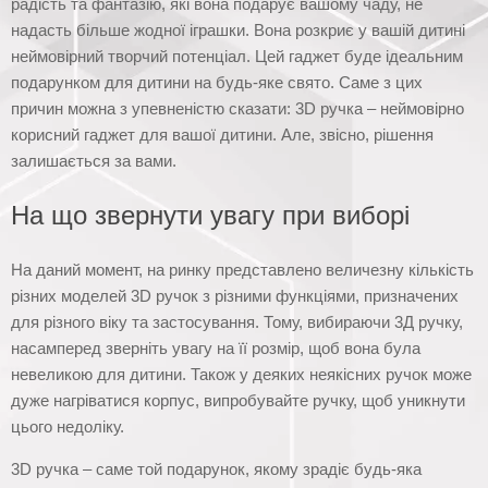
радість та фантазію, які вона подарує вашому чаду, не
надасть більше жодної іграшки. Вона розкриє у вашій дитині
неймовірний творчий потенціал. Цей гаджет буде ідеальним
подарунком для дитини на будь-яке свято. Саме з цих
причин можна з упевненістю сказати: 3D ручка – неймовірно
корисний гаджет для вашої дитини. Але, звісно, рішення
залишається за вами.
На що звернути увагу при виборі
На даний момент, на ринку представлено величезну кількість
різних моделей 3D ручок з різними функціями, призначених
для різного віку та застосування. Тому, вибираючи 3Д ручку,
насамперед зверніть увагу на її розмір, щоб вона була
невеликою для дитини. Також у деяких неякісних ручок може
дуже нагріватися корпус, випробувайте ручку, щоб уникнути
цього недоліку.
3D ручка – саме той подарунок, якому зрадіє будь-яка